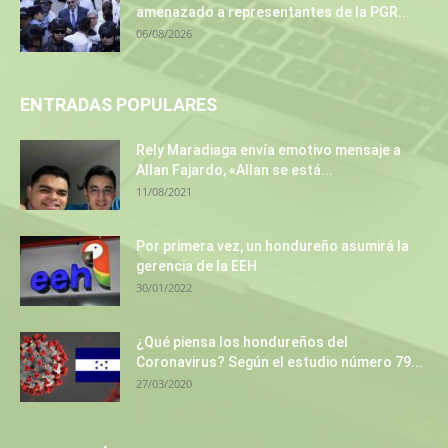
amenazado a representantes de la PGR...
06/08/2026
ENTRADAS POPULARES
Rely Maradiaga envía emotivo mensaje a
Allan Fajardo, «Allan se está...
11/08/2021
Por primera vez, un hondureño asumirá la
gerencia de la EEH
30/01/2022
¿Qué piensa los hondureños del
Coronavirus? Según el estudio número 79...
27/03/2020