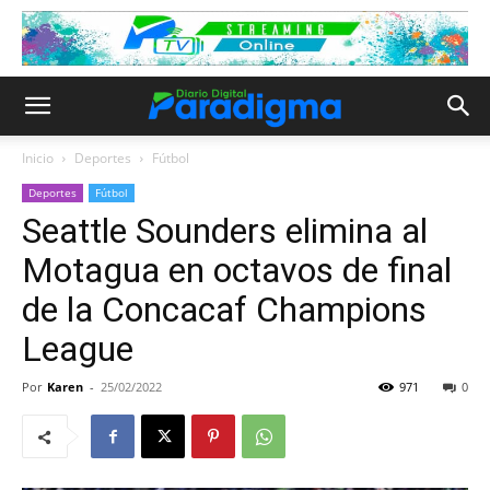
Inicio
Deportes
Fútbol
Deportes
Fútbol
Seattle Sounders elimina al
Motagua en octavos de final
de la Concacaf Champions
League
Por
Karen
-
25/02/2022
971
0