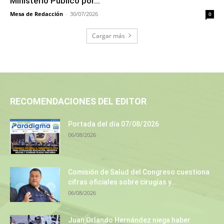
Ministerio Público por...
Mesa de Redacción
-
30/07/2026
0
Cargar más
RECOMENDACIONES DEL EDITOR
Portada del día 07/08/2026
06/08/2026
Comisión de Salud del Congreso cuestiona
cifras oficiales sobre cirugías y...
06/08/2026
Juan Orlando Hernández niega haber