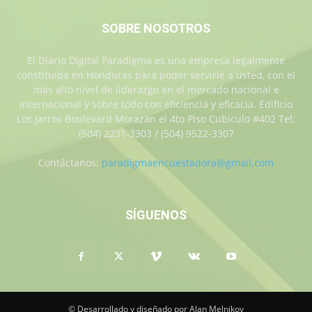
SOBRE NOSOTROS
El Diario Digital Paradigma es una empresa legalmente
constituida en Honduras para poder servirle a usted, con el
más alto nivel de liderazgo en el mercado nacional e
internacional y sobre todo con eficiencia y eficacia. Edificio
Los Jarros Boulevard Morazan el 4to Piso Cubiculo #402 Tel:
(504) 2231-3303 / (504) 9522-3307
Contáctanos:
paradigmaencuestadora@gmail.com
SÍGUENOS
© Desarrollado y diseñado por Alan Melnikov