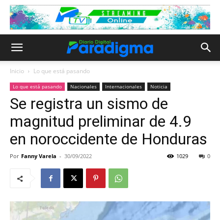
Inicio
Lo que está pasando
Lo que está pasando
Nacionales
Internacionales
Noticia
Se registra un sismo de
magnitud preliminar de 4.9
en noroccidente de Honduras
Por
Fanny Varela
-
30/09/2022
1029
0