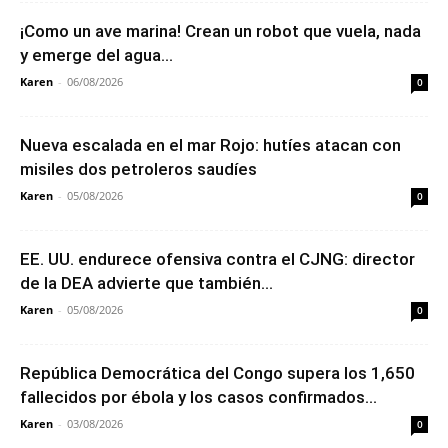
¡Como un ave marina! Crean un robot que vuela, nada
y emerge del agua...
Karen
-
06/08/2026
0
Nueva escalada en el mar Rojo: hutíes atacan con
misiles dos petroleros saudíes
Karen
-
05/08/2026
0
EE. UU. endurece ofensiva contra el CJNG: director
de la DEA advierte que también...
Karen
-
05/08/2026
0
República Democrática del Congo supera los 1,650
fallecidos por ébola y los casos confirmados...
Karen
-
03/08/2026
0