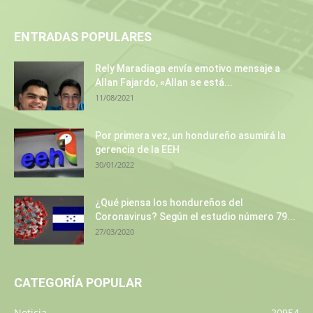
ENTRADAS POPULARES
Rely Maradiaga envía emotivo mensaje a
Allan Fajardo, «Allan se está...
11/08/2021
Por primera vez, un hondureño asumirá la
gerencia de la EEH
30/01/2022
¿Qué piensa los hondureños del
Coronavirus? Según el estudio número 79...
27/03/2020
CATEGORÍA POPULAR
Noticia
20954