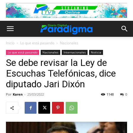
Inicio
Lo que está pasando
Nacionales
Lo que está pasando
Nacionales
Internacionales
Noticia
Se debe revisar la Ley de
Escuchas Telefónicas, dice
diputado Jari Dixón
Por
Karen
-
25/03/2022
1148
0