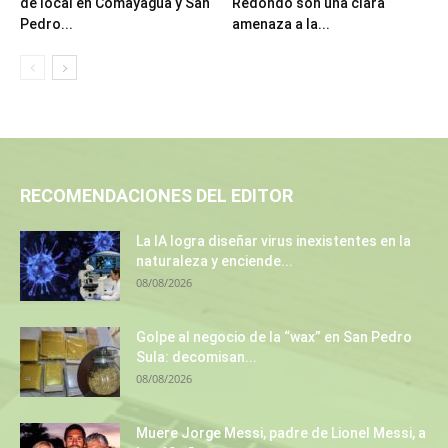
de local en Comayagua y San
Redondo son una clara
Pedro...
amenaza a la...
RECOMENDACIONES DEL EDITOR
La IA logra diseñar virus inexistentes en la
naturaleza y enciende...
08/08/2026
Golpe al negocio de la “wax” en San Pedro
Sula: decomisan...
08/08/2026
Muere Jorge Messi, padre de Lionel Messi, a