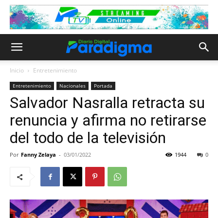
Inicio
Entretenimiento
Entretenimiento
Nacionales
Portada
Salvador Nasralla retracta su
renuncia y afirma no retirarse
del todo de la televisión
Por
Fanny Zelaya
-
03/01/2022
1944
0