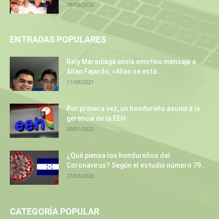
08/08/2026
ENTRADAS POPULARES
Rely Maradiaga envía emotivo mensaje a
Allan Fajardo, «Allan se está...
11/08/2021
Por primera vez, un hondureño asumirá la
gerencia de la EEH
30/01/2022
¿Qué piensa los hondureños del
Coronavirus? Según el estudio número 79...
27/03/2020
CATEGORÍA POPULAR