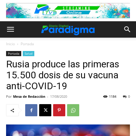
Inicio
Portada
Portada
Salud
Rusia produce las primeras
15.500 dosis de su vacuna
anti-COVID-19
Por
Mesa de Redacciòn
-
17/08/2020
1184
0