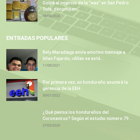
Golpe al negocio de la “wax” en San Pedro
Sula: decomisan...
08/08/2026
ENTRADAS POPULARES
Rely Maradiaga envía emotivo mensaje a
Allan Fajardo, «Allan se está...
11/08/2021
Por primera vez, un hondureño asumirá la
gerencia de la EEH
30/01/2022
¿Qué piensa los hondureños del
Coronavirus? Según el estudio número 79...
27/03/2020