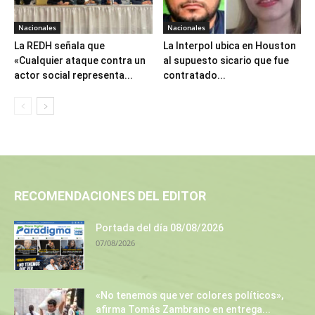
Nacionales
Nacionales
La REDH señala que
La Interpol ubica en Houston
«Cualquier ataque contra un
al supuesto sicario que fue
actor social representa...
contratado...
RECOMENDACIONES DEL EDITOR
Portada del día 08/08/2026
07/08/2026
«No tenemos que ver colores políticos»,
afirma Tomás Zambrano en entrega...