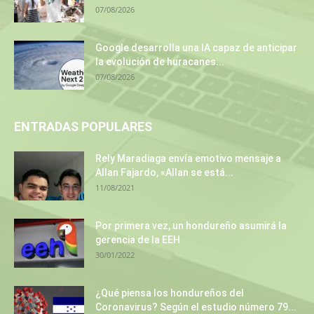
07/08/2026
Google desarrolla una IA capaz de anticipar
la evolución de huracanes...
07/08/2026
ENTRADAS POPULARES
Rely Maradiaga envía emotivo mensaje a
Allan Fajardo, «Allan se está...
11/08/2021
Por primera vez, un hondureño asumirá la
gerencia de la EEH
30/01/2022
¿Qué piensa los hondureños del
Coronavirus? Según el estudio número 79...