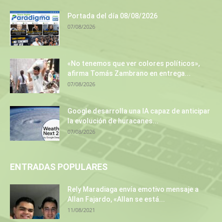
Portada del día 08/08/2026
07/08/2026
«No tenemos que ver colores políticos»,
afirma Tomás Zambrano en entrega...
07/08/2026
Google desarrolla una IA capaz de anticipar
la evolución de huracanes...
07/08/2026
ENTRADAS POPULARES
Rely Maradiaga envía emotivo mensaje a
Allan Fajardo, «Allan se está...
11/08/2021