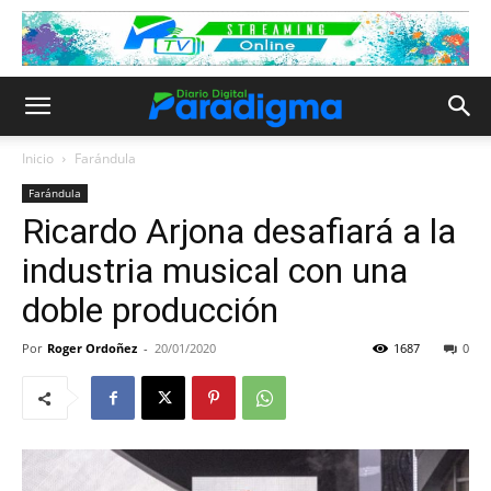
Inicio
Farándula
Farándula
Ricardo Arjona desafiará a la
industria musical con una
doble producción
Por
Roger Ordoñez
-
20/01/2020
1687
0