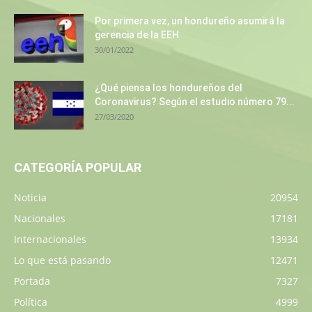
Por primera vez, un hondureño asumirá la
gerencia de la EEH
30/01/2022
¿Qué piensa los hondureños del
Coronavirus? Según el estudio número 79...
27/03/2020
CATEGORÍA POPULAR
Noticia
20954
Nacionales
17181
Internacionales
13934
Lo que está pasando
12471
Portada
7327
Política
4999