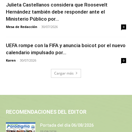
Julieta Castellanos considera que Roosevelt
Hernández también debe responder ante el
Ministerio Público por...
Mesa de Redacción
-
30/07/2026
0
UEFA rompe con la FIFA y anuncia boicot por el nuevo
calendario impulsado por...
Karen
-
30/07/2026
0
Cargar más
RECOMENDACIONES DEL EDITOR
Portada del día 06/08/2026
05/08/2026