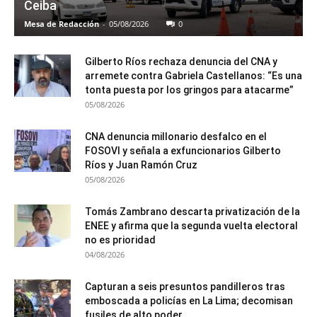
Ceiba
Mesa de Redacción
-
05/08/2026
0
Gilberto Ríos rechaza denuncia del CNA y
arremete contra Gabriela Castellanos: “Es una
tonta puesta por los gringos para atacarme”
05/08/2026
CNA denuncia millonario desfalco en el
FOSOVI y señala a exfuncionarios Gilberto
Ríos y Juan Ramón Cruz
05/08/2026
Tomás Zambrano descarta privatización de la
ENEE y afirma que la segunda vuelta electoral
no es prioridad
04/08/2026
Capturan a seis presuntos pandilleros tras
emboscada a policías en La Lima; decomisan
fusiles de alto poder