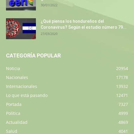
30/01/2022
¿Qué piensa los hondureños del
Coronavirus? Según el estudio número 79...
27/03/2020
CATEGORÍA POPULAR
Noticia
20954
Nacionales
17178
Internacionales
13932
Lo que está pasando
12471
Portada
7327
Política
4999
Actualidad
4869
Salud
4041