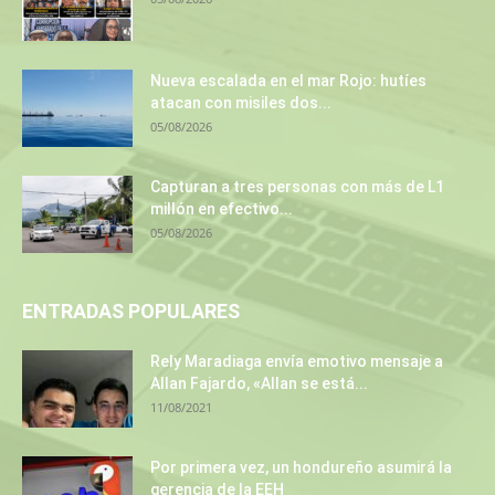
Nueva escalada en el mar Rojo: hutíes
atacan con misiles dos...
05/08/2026
Capturan a tres personas con más de L1
millón en efectivo...
05/08/2026
ENTRADAS POPULARES
Rely Maradiaga envía emotivo mensaje a
Allan Fajardo, «Allan se está...
11/08/2021
Por primera vez, un hondureño asumirá la
gerencia de la EEH