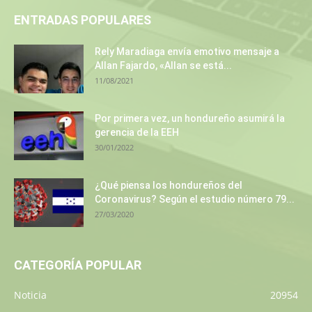
ENTRADAS POPULARES
Rely Maradiaga envía emotivo mensaje a
Allan Fajardo, «Allan se está...
11/08/2021
Por primera vez, un hondureño asumirá la
gerencia de la EEH
30/01/2022
¿Qué piensa los hondureños del
Coronavirus? Según el estudio número 79...
27/03/2020
CATEGORÍA POPULAR
Noticia
20954