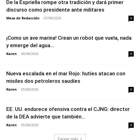
De la Espriella rompe otra tradición y dará primer
discurso como presidente ante militares
Mesa de Redacción
-
07/08/2026
0
¡Como un ave marina! Crean un robot que vuela, nada
y emerge del agua...
Karen
-
06/08/2026
0
Nueva escalada en el mar Rojo: hutíes atacan con
misiles dos petroleros saudíes
Karen
-
05/08/2026
0
EE. UU. endurece ofensiva contra el CJNG: director
de la DEA advierte que también...
Karen
-
05/08/2026
0
Cargar más