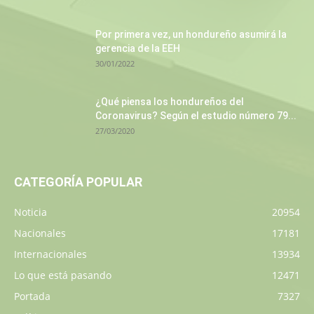
Por primera vez, un hondureño asumirá la
gerencia de la EEH
30/01/2022
¿Qué piensa los hondureños del
Coronavirus? Según el estudio número 79...
27/03/2020
CATEGORÍA POPULAR
Noticia
20954
Nacionales
17181
Internacionales
13934
Lo que está pasando
12471
Portada
7327