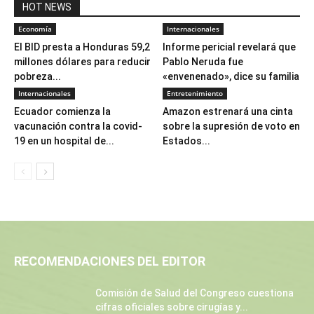
HOT NEWS
Economía
Internacionales
El BID presta a Honduras 59,2
Informe pericial revelará que
millones dólares para reducir
Pablo Neruda fue
pobreza...
«envenenado», dice su familia
Internacionales
Entretenimiento
Ecuador comienza la
Amazon estrenará una cinta
vacunación contra la covid-
sobre la supresión de voto en
19 en un hospital de...
Estados...
RECOMENDACIONES DEL EDITOR
Comisión de Salud del Congreso cuestiona
cifras oficiales sobre cirugías y...