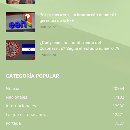
Por primera vez, un hondureño asumirá la
gerencia de la EEH
30/01/2022
¿Qué piensa los hondureños del
Coronavirus? Según el estudio número 79...
27/03/2020
CATEGORÍA POPULAR
Noticia
20954
Nacionales
17182
Internacionales
13936
Lo que está pasando
12471
Portada
7327