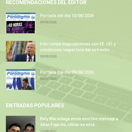
RECOMENDACIONES DEL EDITOR
Portada del día 10/08/2026
09/08/2026
Irán rompe negociaciones con EE. UU. y
condiciona reapertura del estrecho...
09/08/2026
Portada del día 09/08/2026
08/08/2026
ENTRADAS POPULARES
Rely Maradiaga envía emotivo mensaje a
Allan Fajardo, «Allan se está...
11/08/2021