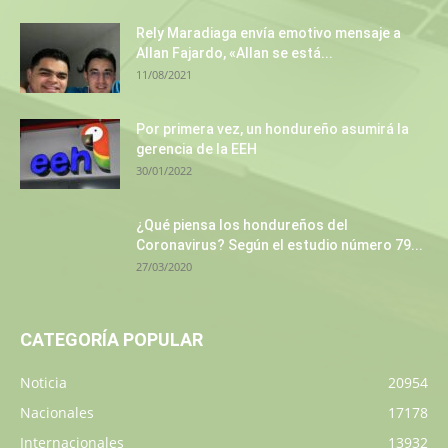
Rely Maradiaga envía emotivo mensaje a
Allan Fajardo, «Allan se está...
11/08/2021
Por primera vez, un hondureño asumirá la
gerencia de la EEH
30/01/2022
¿Qué piensa los hondureños del
Coronavirus? Según el estudio número 79...
27/03/2020
CATEGORÍA POPULAR
Noticia
20954
Nacionales
17178
Internacionales
13932