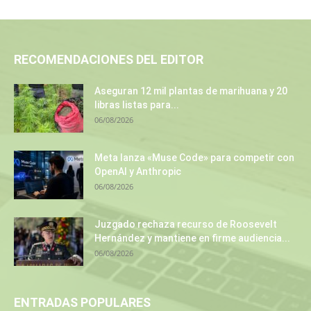
RECOMENDACIONES DEL EDITOR
Aseguran 12 mil plantas de marihuana y 20
libras listas para...
06/08/2026
Meta lanza «Muse Code» para competir con
OpenAI y Anthropic
06/08/2026
Juzgado rechaza recurso de Roosevelt
Hernández y mantiene en firme audiencia...
06/08/2026
ENTRADAS POPULARES