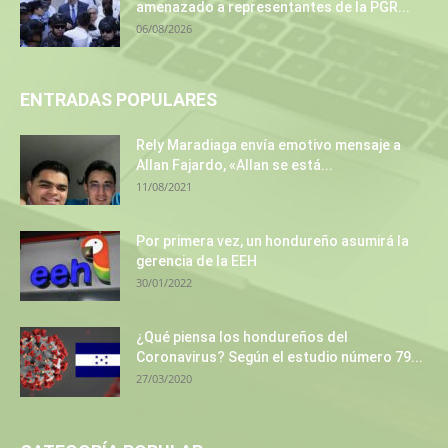
amenazado a representantes de la PGR...
06/08/2026
ENTRADAS POPULARES
Rely Maradiaga envía emotivo mensaje a
Allan Fajardo, «Allan se está...
11/08/2021
Por primera vez, un hondureño asumirá la
gerencia de la EEH
30/01/2022
¿Qué piensa los hondureños del
Coronavirus? Según el estudio número 79...
27/03/2020