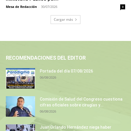
Mesa de Redacción
-
30/07/2026
0
Cargar más
RECOMENDACIONES DEL EDITOR
Portada del día 07/08/2026
06/08/2026
Comisión de Salud del Congreso cuestiona
cifras oficiales sobre cirugías y...
06/08/2026
Juan Orlando Hernández niega haber