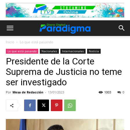
Inicio
Lo que está pasando
Lo que está pasando
Nacionales
Internacionales
Noticia
Presidente de la Corte
Suprema de Justicia no teme
ser investigado
Por
Mesa de Redacción
-
13/01/2023
1003
0