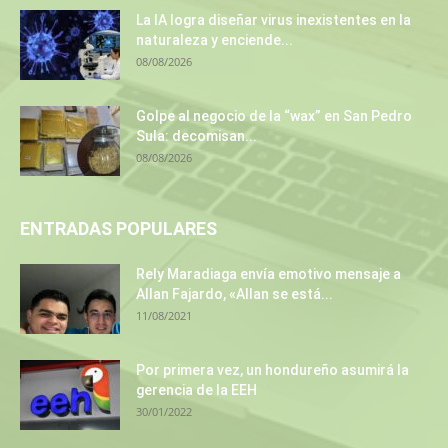
La IA logra diseñar virus inexistentes en la
naturaleza y enciende...
08/08/2026
Golpe al negocio de la “wax” en San Pedro
Sula: decomisan...
08/08/2026
ENTRADAS POPULARES
Rely Maradiaga envía emotivo mensaje a
Allan Fajardo, «Allan se está...
11/08/2021
Por primera vez, un hondureño asumirá la
gerencia de la EEH
30/01/2022