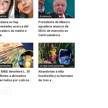
oticia
Economía
davía no hay
Presidente de México
vedades acerca del
agradece anuncio de
radero de madre e
EEUU de inversión en
a...
Centroamérica
acionales
Lo que está pasando
 ENEE devolverá L. 35
Abandonan a niña
llones a abonados
hondureña y su hermano
ectados por cobros...
de tres a...