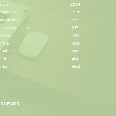
ticia
20954
acionales
17178
ternacionales
13932
o que está pasando
12471
ortada
7327
lítica
4999
ctualidad
4869
alud
4041
acionales
4008
ÍGUENOS