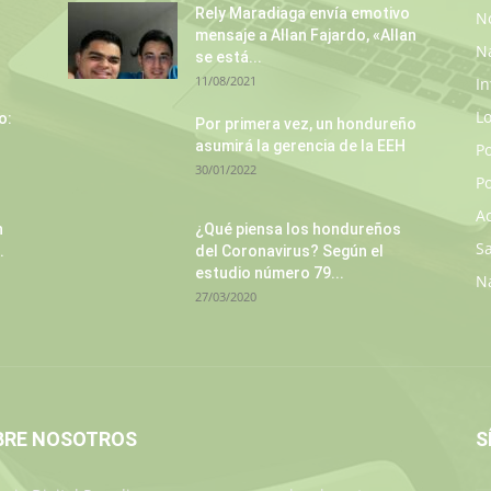
Rely Maradiaga envía emotivo
No
mensaje a Allan Fajardo, «Allan
N
se está...
11/08/2021
In
L
o:
Por primera vez, un hondureño
asumirá la gerencia de la EEH
P
30/01/2022
Po
A
n
¿Qué piensa los hondureños
S
.
del Coronavirus? Según el
estudio número 79...
N
27/03/2020
BRE NOSOTROS
S