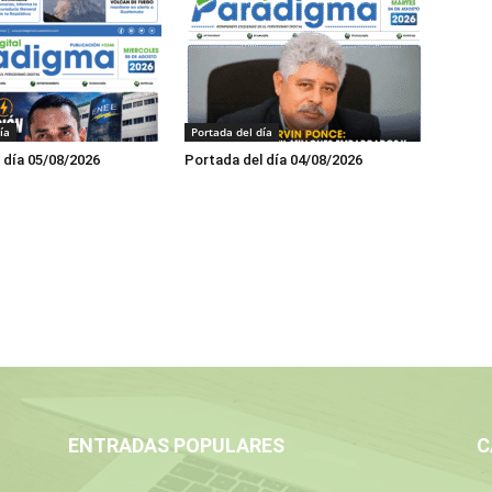
ía
Portada del día
 día 05/08/2026
Portada del día 04/08/2026
ENTRADAS POPULARES
C