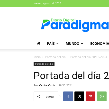
jueves, agosto 6, 2026
Diario
Paradigma
PAÍS
MUNDO
ECONOMÍ
Inicio
Portada del día
Portada del día 20/12/2024
Portada del día
Portada del día
Por
Carlos Ortiz
-
18/12/2024
Cuota