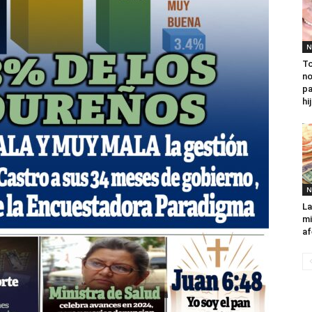
N
To
no
pa
hij
N
La
mi
af