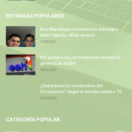
ENTRADAS POPULARES
Rely Maradiaga envía emotivo mensaje a
Allan Fajardo, «Allan se está...
11/08/2021
Por primera vez, un hondureño asumirá la
gerencia de la EEH
30/01/2022
¿Qué piensa los hondureños del
Coronavirus? Según el estudio número 79...
27/03/2020
CATEGORÍA POPULAR