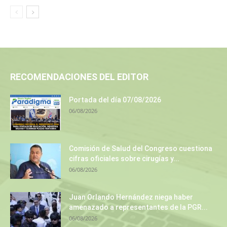
RECOMENDACIONES DEL EDITOR
Portada del día 07/08/2026
06/08/2026
Comisión de Salud del Congreso cuestiona
cifras oficiales sobre cirugías y...
06/08/2026
Juan Orlando Hernández niega haber
amenazado a representantes de la PGR...
06/08/2026