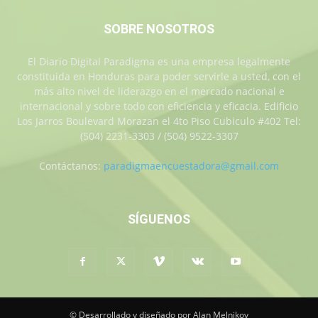
SOBRE NOSOTROS
El Diario Digital Paradigma es una empresa legalmente
constituida en Honduras para poder servirle a usted, con el
más alto nivel de liderazgo en el mercado nacional e
internacional y sobre todo con eficiencia y eficacia. Edificio
Los Jarros Boulevard Morazan el 4to Piso Cubiculo #402 Tel:
(504) 2231-3303 / (504) 9522-3307
Contáctanos:
paradigmaencuestadora@gmail.com
SÍGUENOS
© Desarrollado y diseñado por Alan Melnikov