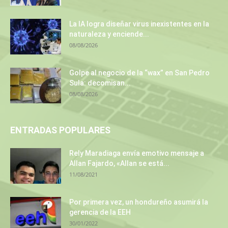
La IA logra diseñar virus inexistentes en la
naturaleza y enciende...
08/08/2026
Golpe al negocio de la “wax” en San Pedro
Sula: decomisan...
08/08/2026
ENTRADAS POPULARES
Rely Maradiaga envía emotivo mensaje a
Allan Fajardo, «Allan se está...
11/08/2021
Por primera vez, un hondureño asumirá la
gerencia de la EEH
30/01/2022