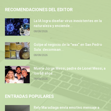
RECOMENDACIONES DEL EDITOR
La IA logra diseñar virus inexistentes en la
naturaleza y enciende...
08/08/2026
Golpe al negocio de la “wax” en San Pedro
Sula: decomisan...
08/08/2026
Muere Jorge Messi, padre de Lionel Messi, a
los 68 años...
08/08/2026
ENTRADAS POPULARES
Rely Maradiaga envía emotivo mensaje a