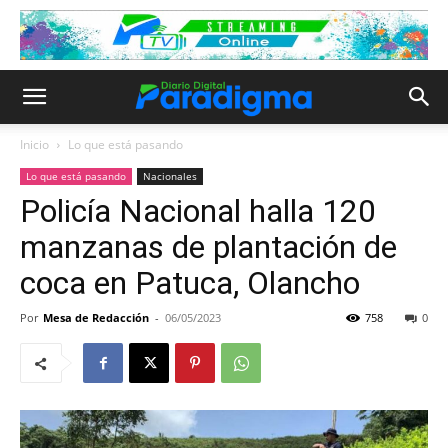
Inicio
Lo que está pasando
Lo que está pasando
Nacionales
Policía Nacional halla 120
manzanas de plantación de
coca en Patuca, Olancho
Por
Mesa de Redacción
-
06/05/2023
758
0