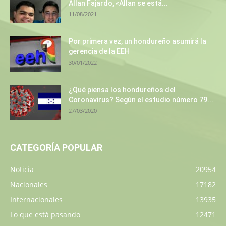
Allan Fajardo, «Allan se está...
11/08/2021
Por primera vez, un hondureño asumirá la
gerencia de la EEH
30/01/2022
¿Qué piensa los hondureños del
Coronavirus? Según el estudio número 79...
27/03/2020
CATEGORÍA POPULAR
Noticia
20954
Nacionales
17182
Internacionales
13935
Lo que está pasando
12471