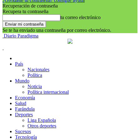
¿Olvidaste tu contraseña? consigue ayuda
Recuperación de contraseña
Recupera tu contraseña
tu correo electrónico
Se te ha enviado una contraseña por correo electrónico.
Diario Paradigma
País
Nacionales
Política
Mundo
Noticia
Política internacional
Economía
Salud
Farándula
Deportes
Liga Española
Otros deportes
Sucesos
Tecnología