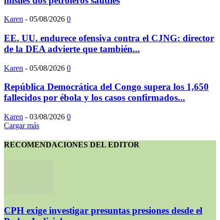
misiles dos petroleros saudíes
Karen
-
05/08/2026
0
EE. UU. endurece ofensiva contra el CJNG: director
de la DEA advierte que también...
Karen
-
05/08/2026
0
República Democrática del Congo supera los 1,650
fallecidos por ébola y los casos confirmados...
Karen
-
03/08/2026
0
Cargar más
RECOMENDACIONES DEL EDITOR
CPH exige investigar presuntas presiones desde el