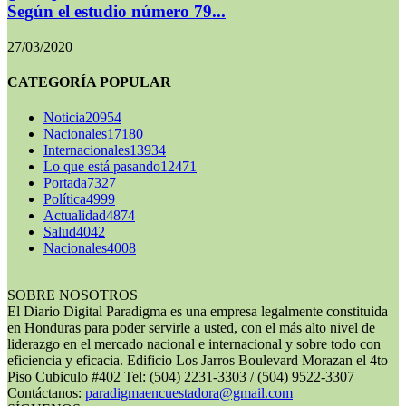
Según el estudio número 79...
27/03/2020
CATEGORÍA POPULAR
Noticia
20954
Nacionales
17180
Internacionales
13934
Lo que está pasando
12471
Portada
7327
Política
4999
Actualidad
4874
Salud
4042
Nacionales
4008
SOBRE NOSOTROS
El Diario Digital Paradigma es una empresa legalmente constituida
en Honduras para poder servirle a usted, con el más alto nivel de
liderazgo en el mercado nacional e internacional y sobre todo con
eficiencia y eficacia. Edificio Los Jarros Boulevard Morazan el 4to
Piso Cubiculo #402 Tel: (504) 2231-3303 / (504) 9522-3307
Contáctanos:
paradigmaencuestadora@gmail.com