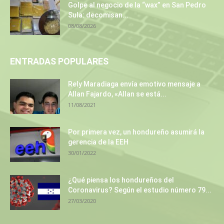
Golpe al negocio de la “wax” en San Pedro
Sula: decomisan...
08/08/2026
ENTRADAS POPULARES
Rely Maradiaga envía emotivo mensaje a
Allan Fajardo, «Allan se está...
11/08/2021
Por primera vez, un hondureño asumirá la
gerencia de la EEH
30/01/2022
¿Qué piensa los hondureños del
Coronavirus? Según el estudio número 79...
27/03/2020