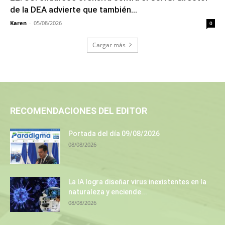
de la DEA advierte que también...
Karen
-
05/08/2026
0
Cargar más
RECOMENDACIONES DEL EDITOR
Portada del día 09/08/2026
08/08/2026
La IA logra diseñar virus inexistentes en la
naturaleza y enciende...
08/08/2026