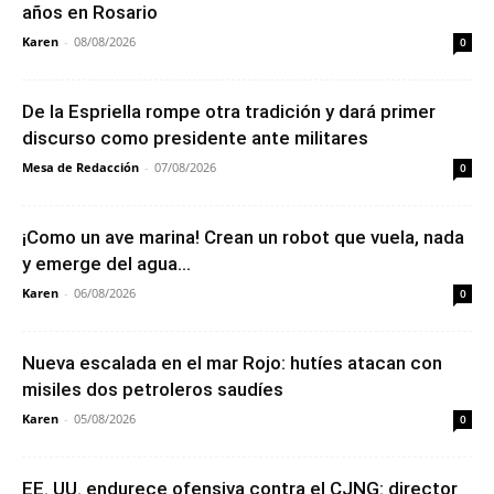
años en Rosario
Karen
-
08/08/2026
0
De la Espriella rompe otra tradición y dará primer
discurso como presidente ante militares
Mesa de Redacción
-
07/08/2026
0
¡Como un ave marina! Crean un robot que vuela, nada
y emerge del agua...
Karen
-
06/08/2026
0
Nueva escalada en el mar Rojo: hutíes atacan con
misiles dos petroleros saudíes
Karen
-
05/08/2026
0
EE. UU. endurece ofensiva contra el CJNG: director