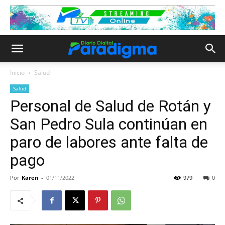
Inicio
Salud
Salud
Personal de Salud de Rotán y
San Pedro Sula continúan en
paro de labores ante falta de
pago
Por
Karen
-
01/11/2022
979
0