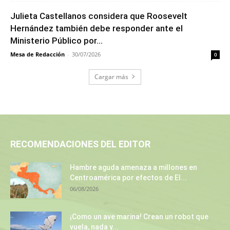
Julieta Castellanos considera que Roosevelt
Hernández también debe responder ante el
Ministerio Público por...
Mesa de Redacción
-
30/07/2026
0
Cargar más
RECOMENDACIONES DEL EDITOR
Hambre aguda amenaza a millones en
Centroamérica por efectos de El...
06/08/2026
¡Como un ave marina! Crean un robot que
vuela, nada y...