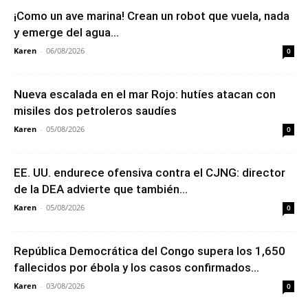
¡Como un ave marina! Crean un robot que vuela, nada
y emerge del agua...
Karen
-
06/08/2026
0
Nueva escalada en el mar Rojo: hutíes atacan con
misiles dos petroleros saudíes
Karen
-
05/08/2026
0
EE. UU. endurece ofensiva contra el CJNG: director
de la DEA advierte que también...
Karen
-
05/08/2026
0
República Democrática del Congo supera los 1,650
fallecidos por ébola y los casos confirmados...
Karen
-
03/08/2026
0