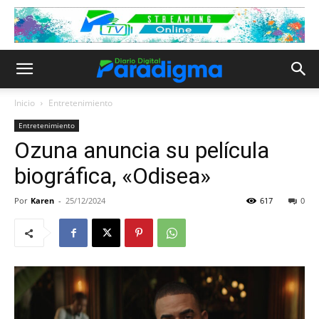
Inicio
Entretenimiento
Entretenimiento
Ozuna anuncia su película
biográfica, «Odisea»
Por
Karen
-
25/12/2024
617
0