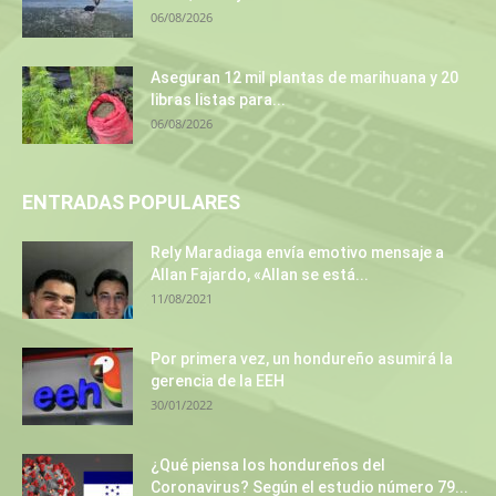
06/08/2026
Aseguran 12 mil plantas de marihuana y 20
libras listas para...
06/08/2026
ENTRADAS POPULARES
Rely Maradiaga envía emotivo mensaje a
Allan Fajardo, «Allan se está...
11/08/2021
Por primera vez, un hondureño asumirá la
gerencia de la EEH
30/01/2022
¿Qué piensa los hondureños del
Coronavirus? Según el estudio número 79...