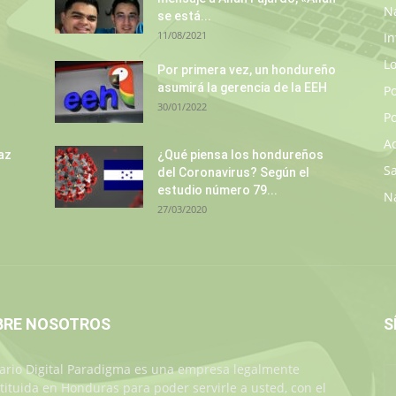
N
se está...
11/08/2021
In
L
s
Por primera vez, un hondureño
asumirá la gerencia de la EEH
P
30/01/2022
Po
A
az
¿Qué piensa los hondureños
S
del Coronavirus? Según el
estudio número 79...
N
27/03/2020
BRE NOSOTROS
S
iario Digital Paradigma es una empresa legalmente
tituida en Honduras para poder servirle a usted, con el