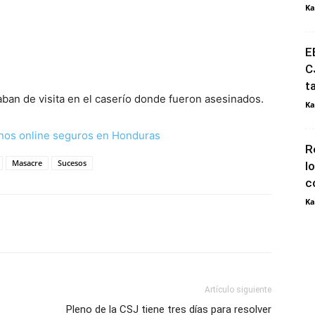
Ka
E
C
t
aban de visita en el caserío donde fueron asesinados.
Ka
nos online seguros en Honduras
R
Masacre
Sucesos
l
c
Ka
Artículo siguiente
Pleno de la CSJ tiene tres días para resolver