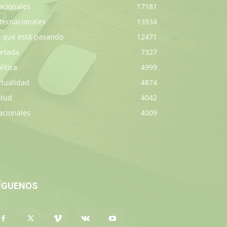
acionales
17181
ternacionales
13934
o que está pasando
12471
ortada
7327
lítica
4999
ctualidad
4874
alud
4042
acionales
4009
ÍGUENOS