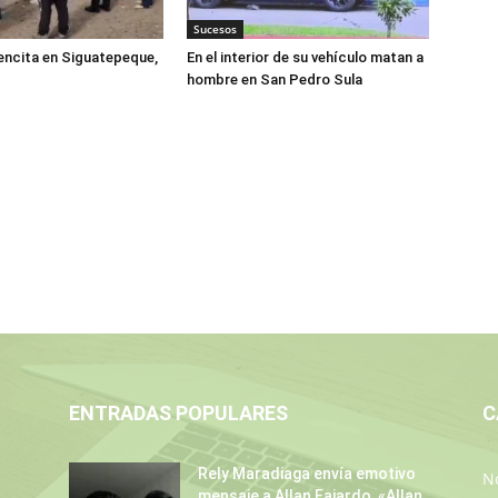
Sucesos
encita en Siguatepeque,
En el interior de su vehículo matan a
hombre en San Pedro Sula
ENTRADAS POPULARES
C
Rely Maradiaga envía emotivo
No
mensaje a Allan Fajardo, «Allan