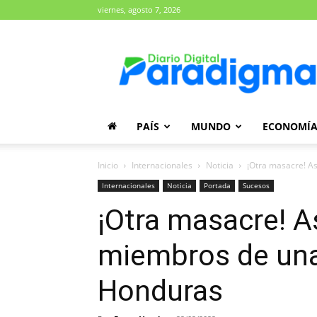
viernes, agosto 7, 2026
Diario
Paradigma
PAÍS
MUNDO
ECONOMÍ
Inicio
Internacionales
Noticia
¡Otra masacre! A
Internacionales
Noticia
Portada
Sucesos
¡Otra masacre! A
miembros de una 
Honduras