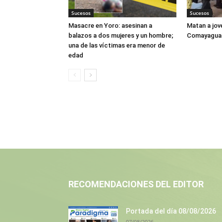
Sucesos
Sucesos
Masacre en Yoro: asesinan a
Matan a jov
balazos a dos mujeres y un hombre;
Comayagua
una de las víctimas era menor de
edad
RECOMENDACIONES DEL EDITOR
Portada del día 08/08/2026
07/08/2026