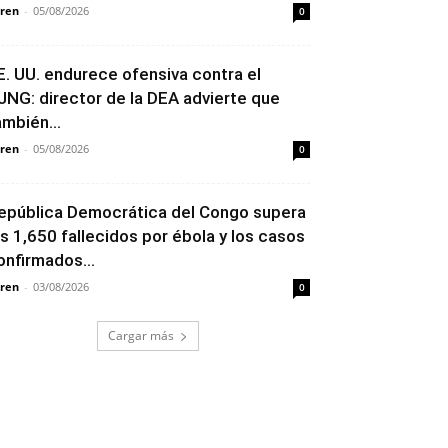
ren
-
05/08/2026
0
E. UU. endurece ofensiva contra el
JNG: director de la DEA advierte que
ambién...
ren
-
05/08/2026
0
epública Democrática del Congo supera
os 1,650 fallecidos por ébola y los casos
onfirmados...
ren
-
03/08/2026
0
Cargar más