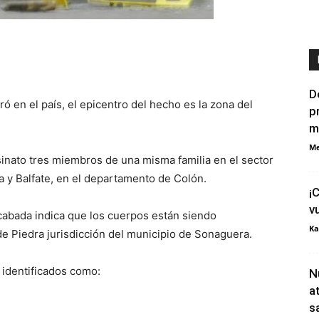
D
ó en el país, el epicentro del hecho es la zona del
p
m
Me
sinato tres miembros de una misma familia en el sector
 y Balfate, en el departamento de Colón.
¡
v
ecabada indica que los cuerpos están siendo
Ka
de Piedra jurisdicción del municipio de Sonaguera.
 identificados como:
N
a
s