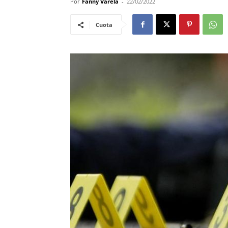
Por
Fanny Varela
-
22/02/2022
Cuota