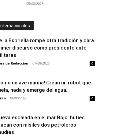
05/08/2026
Internacionales
e la Espriella rompe otra tradición y dará
rimer discurso como presidente ante
ilitares
sa de Redacción
-
07/08/2026
0
Como un ave marina! Crean un robot que
uela, nada y emerge del agua...
ren
-
06/08/2026
0
ueva escalada en el mar Rojo: hutíes
tacan con misiles dos petroleros
audíes