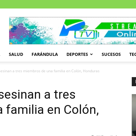
A
SALUD
FARÁNDULA
DEPORTES
SUCESOS
TE
sesinan a tres miembros de una familia en Colón, Honduras
sesinan a tres
familia en Colón,