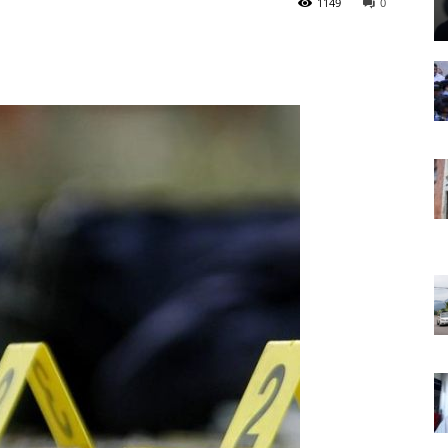
1149
0