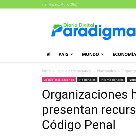
viernes, agosto 7, 2026
Diario
Paradigma
PAÍS
MUNDO
ECONOMÍ
Inicio
Lo que está pasando
Nacionales
Organiz
Lo que está pasando
Nacionales
Internacionales
Noti
Organizaciones 
presentan recurs
Código Penal