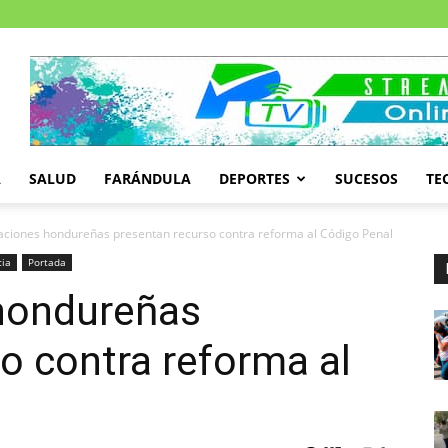
A
SALUD
FARÁNDULA
DEPORTES
SUCESOS
TE
aciones hondureñas presentan recurso contra reforma al Código Penal
cia
Portada
hondureñas
o contra reforma al