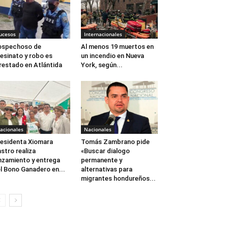
ucesos
Internacionales
ospechoso de
Al menos 19 muertos en
esinato y robo es
un incendio en Nueva
restado en Atlántida
York, según...
acionales
Nacionales
esidenta Xiomara
Tomás Zambrano pide
stro realiza
«Buscar dialogo
nzamiento y entrega
permanente y
l Bono Ganadero en...
alternativas para
migrantes hondureños...