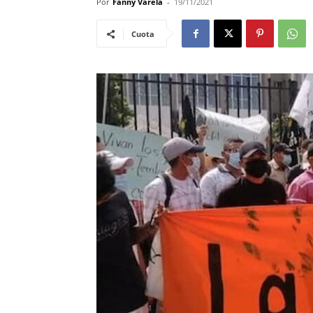
Por
Fanny Varela
-
19/11/2021
Cuota