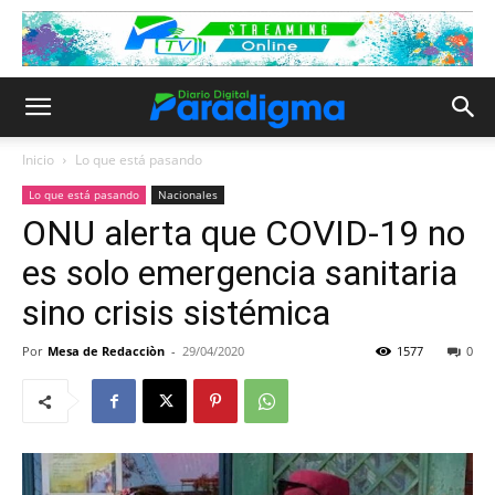
Inicio
Lo que está pasando
Lo que está pasando
Nacionales
ONU alerta que COVID-19 no
es solo emergencia sanitaria
sino crisis sistémica
Por
Mesa de Redacciòn
-
29/04/2020
1577
0