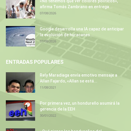
«No tenemos que ver colores políticos»,
afirma Tomás Zambrano en entrega...
07/08/2026
Google desarrolla una IA capaz de anticipar
la evolución de huracanes...
07/08/2026
ENTRADAS POPULARES
Rely Maradiaga envía emotivo mensaje a
Allan Fajardo, «Allan se está...
11/08/2021
Por primera vez, un hondureño asumirá la
gerencia de la EEH
30/01/2022