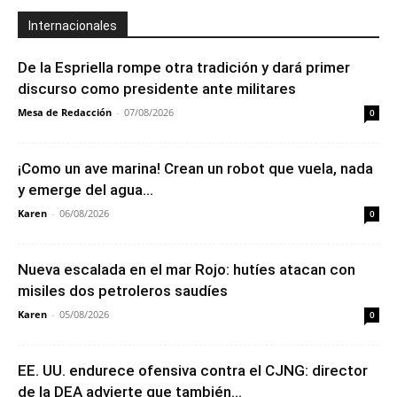
Internacionales
De la Espriella rompe otra tradición y dará primer
discurso como presidente ante militares
Mesa de Redacción
-
07/08/2026
0
¡Como un ave marina! Crean un robot que vuela, nada
y emerge del agua...
Karen
-
06/08/2026
0
Nueva escalada en el mar Rojo: hutíes atacan con
misiles dos petroleros saudíes
Karen
-
05/08/2026
0
EE. UU. endurece ofensiva contra el CJNG: director
de la DEA advierte que también...