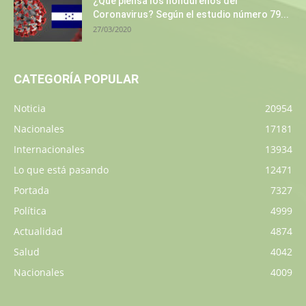
¿Qué piensa los hondureños del
Coronavirus? Según el estudio número 79...
27/03/2020
CATEGORÍA POPULAR
Noticia
20954
Nacionales
17181
Internacionales
13934
Lo que está pasando
12471
Portada
7327
Política
4999
Actualidad
4874
Salud
4042
Nacionales
4009