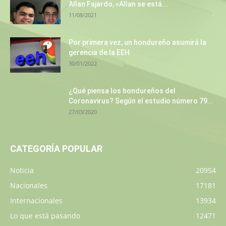
Allan Fajardo, «Allan se está...
11/08/2021
Por primera vez, un hondureño asumirá la
gerencia de la EEH
30/01/2022
¿Qué piensa los hondureños del
Coronavirus? Según el estudio número 79...
27/03/2020
CATEGORÍA POPULAR
Noticia
20954
Nacionales
17181
Internacionales
13934
Lo que está pasando
12471