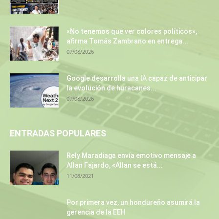
«No tenemos que ver colores políticos»,
afirma Tomás Zambrano en entrega...
07/08/2026
Google desarrolla una IA capaz de anticipar
la evolución de huracanes...
07/08/2026
ENTRADAS POPULARES
Rely Maradiaga envía emotivo mensaje a
Allan Fajardo, «Allan se está...
11/08/2021
Por primera vez, un hondureño asumirá la
gerencia de la EEH