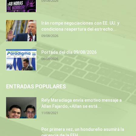
09/08/2026
Irán rompe negociaciones con EE. UU. y
condiciona reapertura del estrecho...
09/08/2026
Portada del día 09/08/2026
08/08/2026
ENTRADAS POPULARES
Rely Maradiaga envía emotivo mensaje a
Allan Fajardo, «Allan se está...
11/08/2021
Por primera vez, un hondureño asumirá la
gerencia de la EEH