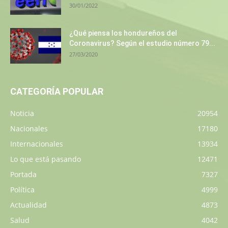
30/01/2022
¿Qué piensa los hondureños del
Coronavirus? Según el estudio número 79...
27/03/2020
CATEGORÍA POPULAR
Noticia
20954
Nacionales
17180
Internacionales
13934
Lo que está pasando
12471
Portada
7327
Política
4999
Actualidad
4873
Salud
4042