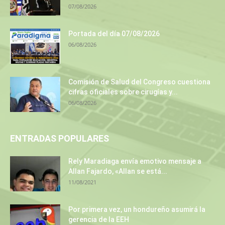
07/08/2026
Portada del día 07/08/2026
06/08/2026
Comisión de Salud del Congreso cuestiona
cifras oficiales sobre cirugías y...
06/08/2026
ENTRADAS POPULARES
Rely Maradiaga envía emotivo mensaje a
Allan Fajardo, «Allan se está...
11/08/2021
Por primera vez, un hondureño asumirá la
gerencia de la EEH