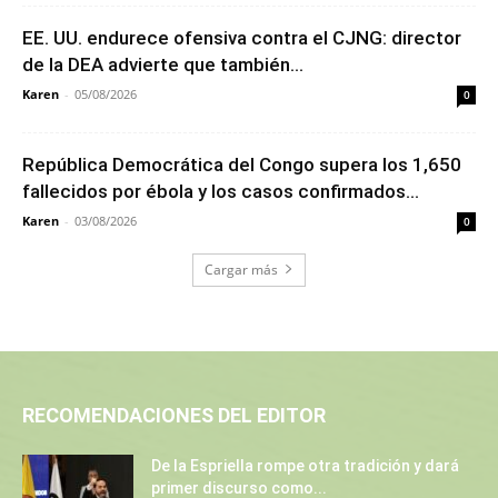
EE. UU. endurece ofensiva contra el CJNG: director
de la DEA advierte que también...
Karen
-
05/08/2026
0
República Democrática del Congo supera los 1,650
fallecidos por ébola y los casos confirmados...
Karen
-
03/08/2026
0
Cargar más
RECOMENDACIONES DEL EDITOR
De la Espriella rompe otra tradición y dará
primer discurso como...