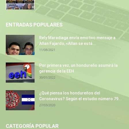
ENTRADAS POPULARES
Rely Maradiaga envía emotivo mensaje a
Allan Fajardo, «Allan se está...
11/08/2021
Por primera vez, un hondureño asumirá la
gerencia de la EEH
30/01/2022
¿Qué piensa los hondureños del
Coronavirus? Según el estudio número 79...
27/03/2020
CATEGORÍA POPULAR