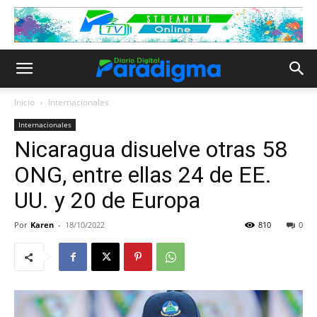
Inicio
Internacionales
Internacionales
Nicaragua disuelve otras 58
ONG, entre ellas 24 de EE.
UU. y 20 de Europa
Por
Karen
-
18/10/2022
810
0