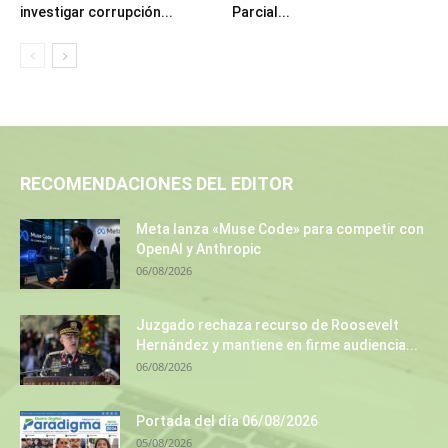
investigar corrupción...
Parcial...
RECOMENDACIONES DEL EDITOR
Meta lanza «Muse Code» para competir con
OpenAI y Anthropic
06/08/2026
Juzgado rechaza recurso de Roosevelt
Hernández y mantiene en firme audiencia...
06/08/2026
Portada del día 06/08/2026
05/08/2026