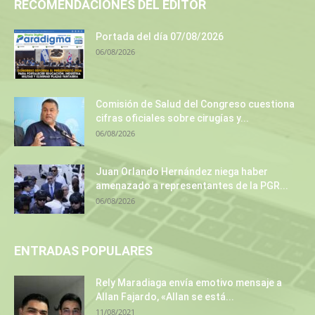
RECOMENDACIONES DEL EDITOR
Portada del día 07/08/2026
06/08/2026
Comisión de Salud del Congreso cuestiona
cifras oficiales sobre cirugías y...
06/08/2026
Juan Orlando Hernández niega haber
amenazado a representantes de la PGR...
06/08/2026
ENTRADAS POPULARES
Rely Maradiaga envía emotivo mensaje a
Allan Fajardo, «Allan se está...
11/08/2021