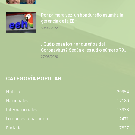
Por primera vez, un hondureño asumirá la
gerencia de la EEH
30/01/2022
¿Qué piensa los hondureños del
Coronavirus? Según el estudio número 79...
27/03/2020
CATEGORÍA POPULAR
Noticia
20954
Nacionales
17180
Internacionales
13933
Lo que está pasando
12471
Portada
7327