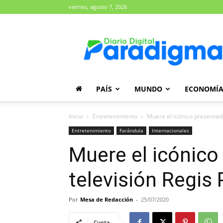
viernes, agosto 7, 2026
Diario
Paradigma
PAÍS
MUNDO
ECONOMÍ
Inicio
Entretenimiento
Muere el icónico presentado
Entretenimiento
Farándula
Internacionales
Muere el icónico
televisión Regis 
Por
Mesa de Redacción
-
25/07/2020
Cuota