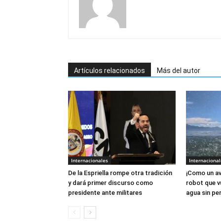
Artículos relacionados
Más del autor
Internacionales
Internacional
De la Espriella rompe otra tradición
¡Como un av
y dará primer discurso como
robot que v
presidente ante militares
agua sin per