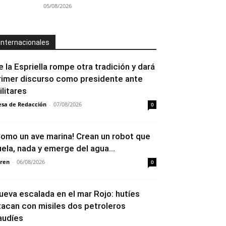
05/08/2026
Internacionales
e la Espriella rompe otra tradición y dará
rimer discurso como presidente ante
ilitares
sa de Redacción
-
07/08/2026
0
Como un ave marina! Crean un robot que
uela, nada y emerge del agua...
ren
-
06/08/2026
0
ueva escalada en el mar Rojo: hutíes
tacan con misiles dos petroleros
audíes