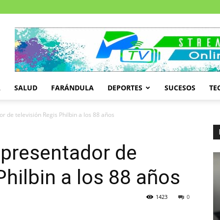
A
SALUD
FARÁNDULA
DEPORTES
SUCESOS
TE
r de televisión Regis Philbin a los 88 años
 presentador de
Philbin a los 88 años
1423
0