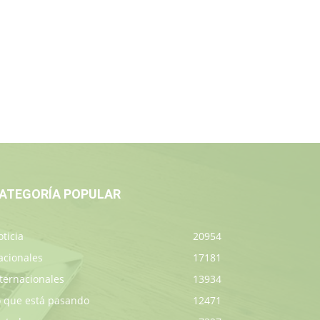
ATEGORÍA POPULAR
ticia
20954
acionales
17181
ternacionales
13934
o que está pasando
12471