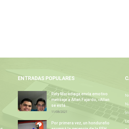
ENTRADAS POPULARES
C
Rely Maradiaga envía emotivo
No
mensaje a Allan Fajardo, «Allan
N
se está...
11/08/2021
In
L
Por primera vez, un hondureño
as
asumirá la gerencia de la EEH