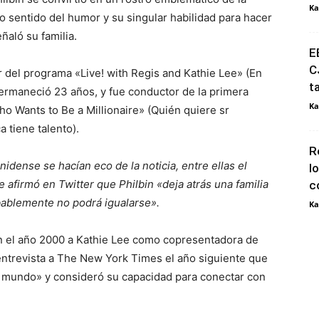
Ka
io sentido del humor y su singular habilidad para hacer
ñaló su familia.
E
C
 del programa «Live! with Regis and Kathie Lee» (En
t
permaneció 23 años, y fue conductor de la primera
Ka
 Wants to Be a Millionaire» (Quién quiere sr
a tiene talento).
R
idense se hacían eco de la noticia, entre ellas el
l
afirmó en Twitter que Philbin «deja atrás una familia
c
bablemente no podrá igualarse».
Ka
en el año 2000 a Kathie Lee como copresentadora de
 entrevista a The New York Times el año siguiente que
el mundo» y consideró su capacidad para conectar con