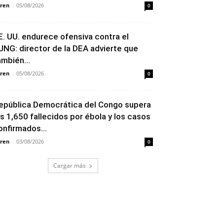
ren
-
05/08/2026
0
E. UU. endurece ofensiva contra el
JNG: director de la DEA advierte que
ambién...
ren
-
05/08/2026
0
epública Democrática del Congo supera
os 1,650 fallecidos por ébola y los casos
onfirmados...
ren
-
03/08/2026
0
Cargar más