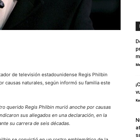
D
p
m
Me
tador de televisión estadounidense Regis Philbin
por causas naturales, según informó su familia este
¡
v
Ka
ro querido Regis Philbin murió anoche por causas
ndicaron sus allegados en una declaración, en la
N
nte su carrera de seis décadas.
a
s
ilbin se convirtió en un rostro emblemático de la