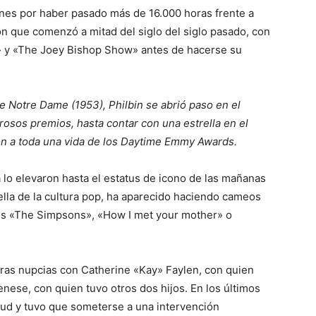
nes por haber pasado más de 16.000 horas frente a
ón que comenzó a mitad del siglo del siglo pasado, con
» y «The Joey Bishop Show» antes de hacerse su
e Notre Dame (1953), Philbin se abrió paso en el
osos premios, hasta contar con una estrella en el
ón a toda una vida de los Daytime Emmy Awards.
 lo elevaron hasta el estatus de icono de las mañanas
ella de la cultura pop, ha aparecido haciendo cameos
ies «The Simpsons», «How I met your mother» o
eras nupcias con Catherine «Kay» Faylen, con quien
Senese, con quien tuvo otros dos hijos. En los últimos
lud y tuvo que someterse a una intervención