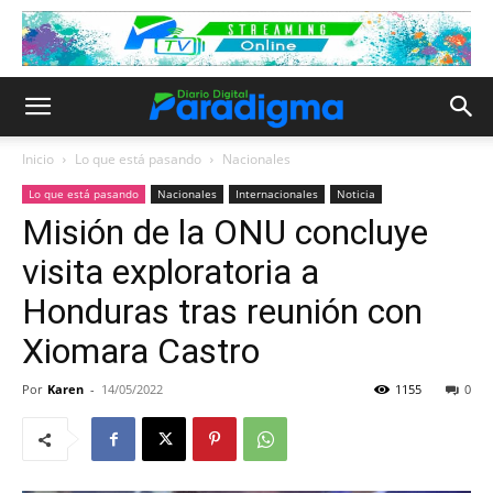
Inicio
Lo que está pasando
Nacionales
Lo que está pasando
Nacionales
Internacionales
Noticia
Misión de la ONU concluye
visita exploratoria a
Honduras tras reunión con
Xiomara Castro
Por
Karen
-
14/05/2022
1155
0