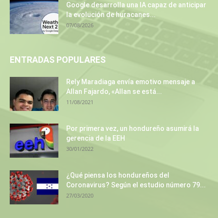
Google desarrolla una IA capaz de anticipar
la evolución de huracanes...
07/08/2026
ENTRADAS POPULARES
Rely Maradiaga envía emotivo mensaje a
Allan Fajardo, «Allan se está...
11/08/2021
Por primera vez, un hondureño asumirá la
gerencia de la EEH
30/01/2022
¿Qué piensa los hondureños del
Coronavirus? Según el estudio número 79...
27/03/2020