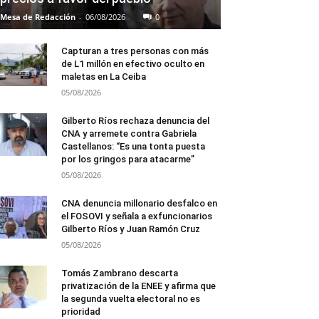
Mesa de Redacción
-
06/08/2026
0
Capturan a tres personas con más
de L1 millón en efectivo oculto en
maletas en La Ceiba
05/08/2026
Gilberto Ríos rechaza denuncia del
CNA y arremete contra Gabriela
Castellanos: “Es una tonta puesta
por los gringos para atacarme”
05/08/2026
CNA denuncia millonario desfalco en
el FOSOVI y señala a exfuncionarios
Gilberto Ríos y Juan Ramón Cruz
05/08/2026
Tomás Zambrano descarta
privatización de la ENEE y afirma que
la segunda vuelta electoral no es
prioridad