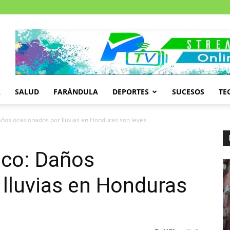
A
SALUD
FARÁNDULA
DEPORTES
SUCESOS
TE
ños ocasionados por lluvias en Honduras son leves
eco: Daños
lluvias en Honduras