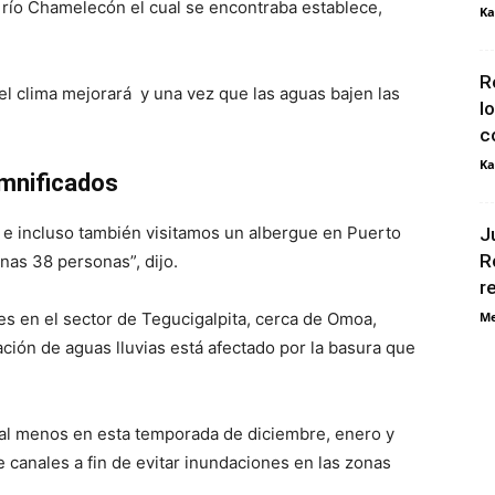
 río Chamelecón el cual se encontraba establece,
Ka
R
el clima mejorará y una vez que las aguas bajen las
l
c
Ka
mnificados
 e incluso también visitamos un albergue en Puerto
J
R
nas 38 personas”, dijo.
r
es en el sector de Tegucigalpita, cerca de Omoa,
Me
ción de aguas lluvias está afectado por la basura que
 al menos en esta temporada de diciembre, enero y
e canales a fin de evitar inundaciones en las zonas