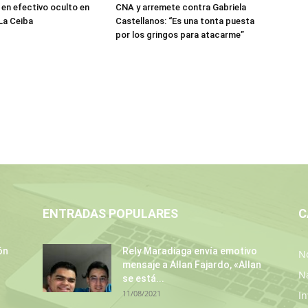
 en efectivo oculto en
CNA y arremete contra Gabriela
La Ceiba
Castellanos: “Es una tonta puesta
por los gringos para atacarme”
ENTRADAS POPULARES
C
ón
Rely Maradiaga envía emotivo
No
mensaje a Allan Fajardo, «Allan
N
se está...
11/08/2021
In