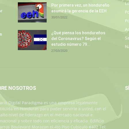
L
Por primera vez, un hondureño
or
asumirá la gerencia de la EEH
P
30/01/2022
Po
A
¿Qué piensa los hondureños
un
S
del Coronavirus? Según el
estudio número 79...
N
27/03/2020
BRE NOSOTROS
S
iario Digital Paradigma es una empresa legalmente
tituida en Honduras para poder servirle a usted, con el
alto nivel de liderazgo en el mercado nacional e
rnacional y sobre todo con eficiencia y eficacia. Edificio
Jarros Boulevard Morazan el 4to Piso Cubiculo #402 Tel: