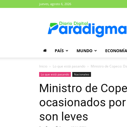
jueves, agosto 6, 2026
Diario
Paradigma
PAÍS
MUNDO
ECONOMÍ
Inicio
Lo que está pasando
Ministro de Copeco: Da
Lo que está pasando
Nacionales
Ministro de Cop
ocasionados por 
son leves