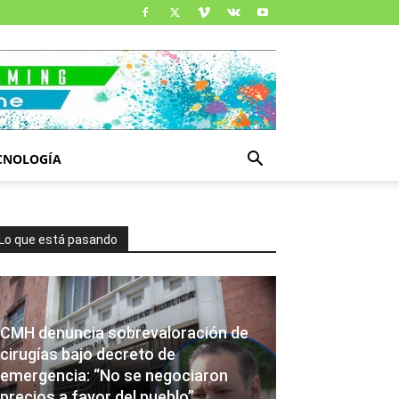
CNOLOGÍA
Lo que está pasando
CMH denuncia sobrevaloración de
cirugías bajo decreto de
emergencia: “No se negociaron
precios a favor del pueblo”