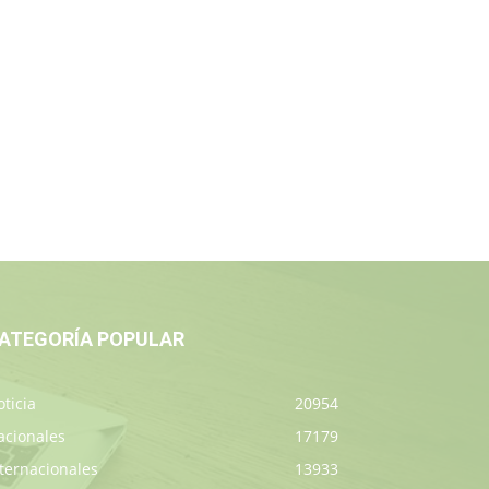
ATEGORÍA POPULAR
ticia
20954
acionales
17179
ternacionales
13933