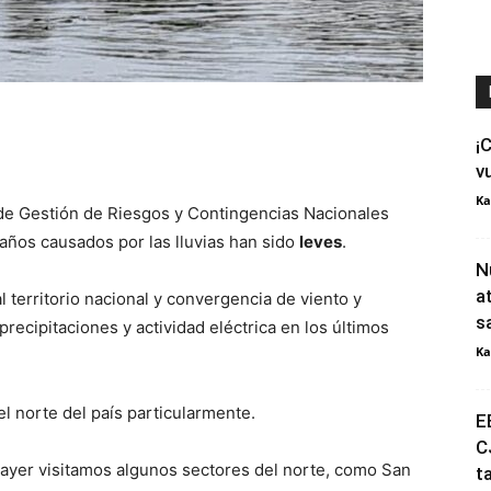
¡
v
Ka
ía de Gestión de Riesgos y Contingencias Nacionales
daños causados por las lluvias han sido
leves
.
N
a
 territorio nacional y convergencia de viento y
s
cipitaciones y actividad eléctrica en los últimos
Ka
el norte del país particularmente.
E
C
 “ayer visitamos algunos sectores del norte, como San
t