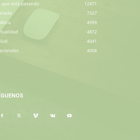
o que está pasando
12471
ortada
7327
lítica
4999
ctualidad
4872
alud
4041
acionales
4008
ÍGUENOS