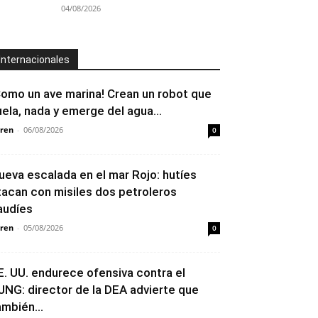
04/08/2026
Internacionales
Como un ave marina! Crean un robot que
uela, nada y emerge del agua...
ren
-
06/08/2026
0
ueva escalada en el mar Rojo: hutíes
tacan con misiles dos petroleros
audíes
ren
-
05/08/2026
0
E. UU. endurece ofensiva contra el
JNG: director de la DEA advierte que
ambién...