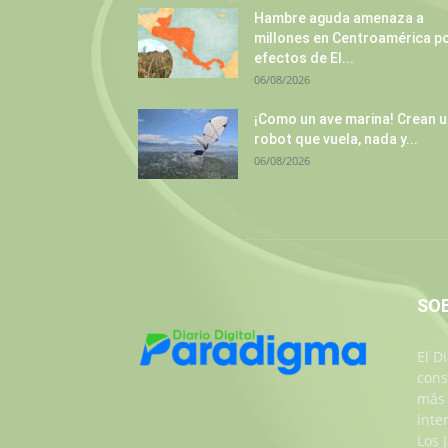
Hambre aguda amenaza a
millones en Centroamérica p
efectos de El...
06/08/2026
¡Como un ave marina! Crean 
robot que vuela, nada y...
06/08/2026
SO
El D
cons
más 
inte
Los 