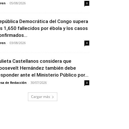
ren
-
05/08/2026
0
epública Democrática del Congo supera
os 1,650 fallecidos por ébola y los casos
onfirmados...
ren
-
03/08/2026
0
ulieta Castellanos considera que
oosevelt Hernández también debe
esponder ante el Ministerio Público por...
sa de Redacción
-
30/07/2026
0
Cargar más