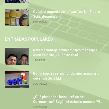
Golpe al negocio de la “wax” en San Pedro
Sula: decomisan...
08/08/2026
ENTRADAS POPULARES
Rely Maradiaga envía emotivo mensaje a
Allan Fajardo, «Allan se está...
11/08/2021
Por primera vez, un hondureño asumirá la
gerencia de la EEH
30/01/2022
¿Qué piensa los hondureños del
Coronavirus? Según el estudio número 79...
27/03/2020