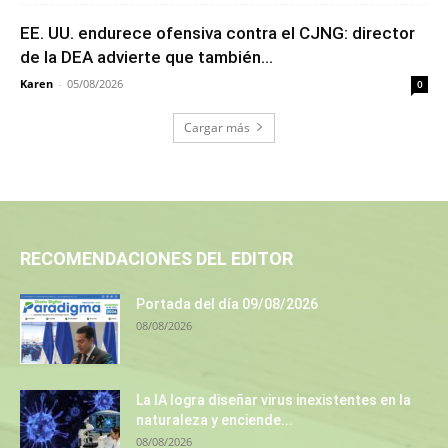
EE. UU. endurece ofensiva contra el CJNG: director
de la DEA advierte que también...
Karen
-
05/08/2026
0
Cargar más
RECOMENDACIONES DEL EDITOR
Portada del día 09/08/2026
08/08/2026
La IA logra diseñar virus inexistentes en la
naturaleza y enciende...
08/08/2026