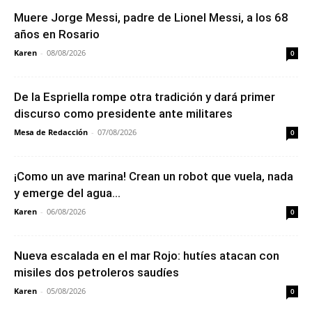
Muere Jorge Messi, padre de Lionel Messi, a los 68
años en Rosario
Karen
-
08/08/2026
0
De la Espriella rompe otra tradición y dará primer
discurso como presidente ante militares
Mesa de Redacción
-
07/08/2026
0
¡Como un ave marina! Crean un robot que vuela, nada
y emerge del agua...
Karen
-
06/08/2026
0
Nueva escalada en el mar Rojo: hutíes atacan con
misiles dos petroleros saudíes
Karen
-
05/08/2026
0