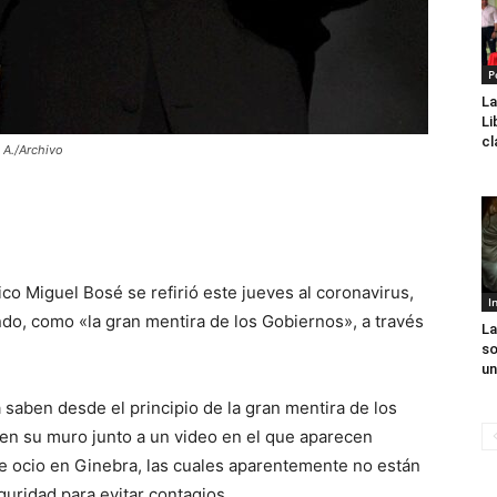
P
La
Li
cl
 A./Archivo
ico Miguel Bosé se refirió este jueves al coronavirus,
I
o, como «la gran mentira de los Gobiernos», a través
La
so
un
saben desde el principio de la gran mentira de los
 en su muro junto a un video en el que aparecen
ocio en Ginebra, las cuales aparentemente no están
guridad para evitar contagios.