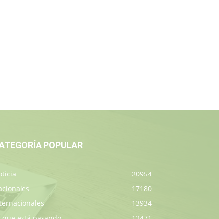
ATEGORÍA POPULAR
ticia
20954
acionales
17180
ternacionales
13934
o que está pasando
12471