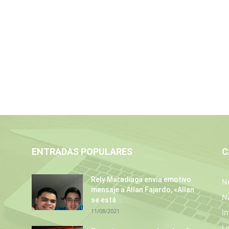
ENTRADAS POPULARES
C
Rely Maradiaga envía emotivo
No
mensaje a Allan Fajardo, «Allan
N
se está...
11/08/2021
In
L