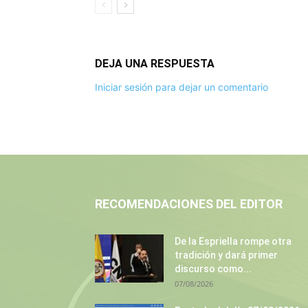
DEJA UNA RESPUESTA
Iniciar sesión para dejar un comentario
RECOMENDACIONES DEL EDITOR
De la Espriella rompe otra
tradición y dará primer
discurso como...
07/08/2026