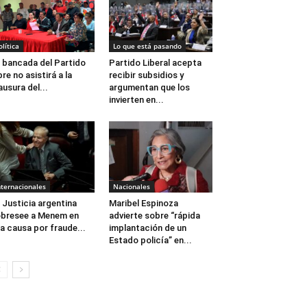
olítica
Lo que está pasando
 bancada del Partido
Partido Liberal acepta
bre no asistirá a la
recibir subsidios y
ausura del...
argumentan que los
invierten en...
nternacionales
Nacionales
 Justicia argentina
Maribel Espinoza
bresee a Menem en
advierte sobre “rápida
a causa por fraude...
implantación de un
Estado policía” en...