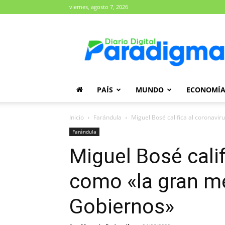
viernes, agosto 7, 2026
Diario
Paradigma
PAÍS
MUNDO
ECONOMÍ
Inicio
Farándula
Miguel Bosé califica al coronavir
Farándula
Miguel Bosé calif
como «la gran me
Gobiernos»