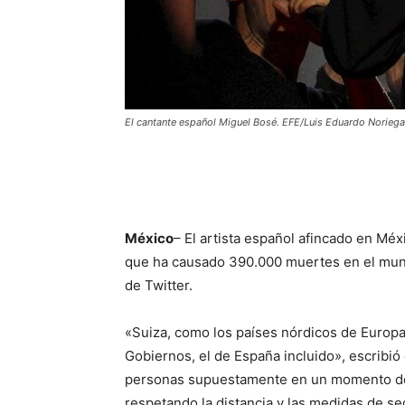
El cantante español Miguel Bosé. EFE/Luis Eduardo Noriega
México
– El artista español afincado en Méx
que ha causado 390.000 muertes en el mund
de Twitter.
«Suiza, como los países nórdicos de Europa 
Gobiernos, el de España incluido», escribió
personas supuestamente en un momento de 
respetando la distancia y las medidas de se