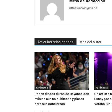
Mesa de Redacciòn
https://paradigma.hn
Artículos relacionados
Más del autor
Farándula
Farándula
Roban discos duros de Beyoncé con
Un artista 
música aún no publicada y planes
Bunny por s
para sus conciertos
Verano Sin T