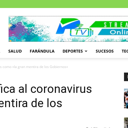
A
SALUD
FARÁNDULA
DEPORTES
SUCESOS
TE
us como «la gran mentira de los Gobiernos»
ica al coronavirus
ntira de los