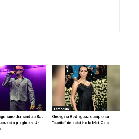
Farándula
nigeriano demanda a Bad
Georgina Rodríguez cumple su
upuesto plagio en ‘Un
“sueño” de asistir a la Met Gala
i’