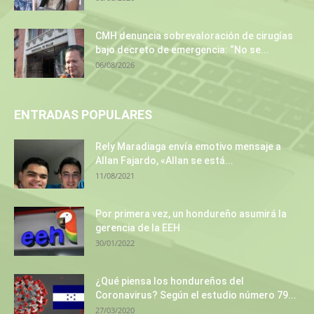
CMH denuncia sobrevaloración de cirugías
bajo decreto de emergencia: “No se...
06/08/2026
ENTRADAS POPULARES
Rely Maradiaga envía emotivo mensaje a
Allan Fajardo, «Allan se está...
11/08/2021
Por primera vez, un hondureño asumirá la
gerencia de la EEH
30/01/2022
¿Qué piensa los hondureños del
Coronavirus? Según el estudio número 79...
27/03/2020