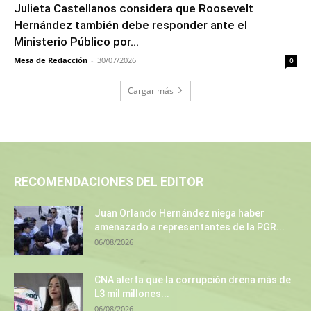
Julieta Castellanos considera que Roosevelt
Hernández también debe responder ante el
Ministerio Público por...
Mesa de Redacción
-
30/07/2026
0
Cargar más
RECOMENDACIONES DEL EDITOR
Juan Orlando Hernández niega haber
amenazado a representantes de la PGR...
06/08/2026
CNA alerta que la corrupción drena más de
L3 mil millones...
06/08/2026