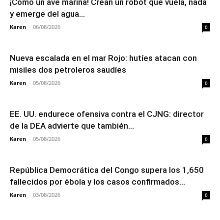
¡Como un ave marina! Crean un robot que vuela, nada
y emerge del agua...
Karen
-
06/08/2026
0
Nueva escalada en el mar Rojo: hutíes atacan con
misiles dos petroleros saudíes
Karen
-
05/08/2026
0
EE. UU. endurece ofensiva contra el CJNG: director
de la DEA advierte que también...
Karen
-
05/08/2026
0
República Democrática del Congo supera los 1,650
fallecidos por ébola y los casos confirmados...
Karen
-
03/08/2026
0