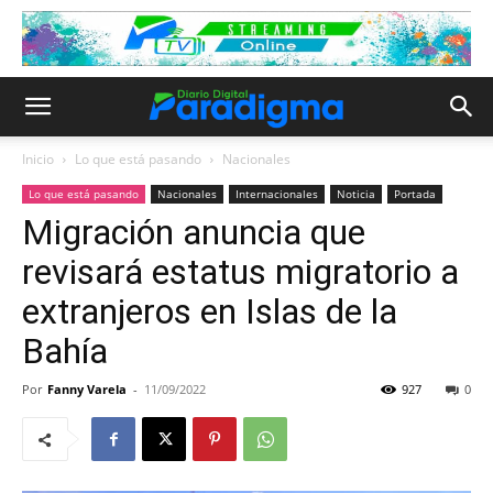
Inicio
Lo que está pasando
Nacionales
Lo que está pasando
Nacionales
Internacionales
Noticia
Portada
Migración anuncia que
revisará estatus migratorio a
extranjeros en Islas de la
Bahía
Por
Fanny Varela
-
11/09/2022
927
0