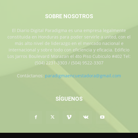
SOBRE NOSOTROS
El Diario Digital Paradigma es una empresa legalmente
constituida en Honduras para poder servirle a usted, con el
más alto nivel de liderazgo en el mercado nacional e
internacional y sobre todo con eficiencia y eficacia. Edificio
Los Jarros Boulevard Morazan el 4to Piso Cubiculo #402 Tel:
(504) 2231-3303 / (504) 9522-3307
Contáctanos:
paradigmaencuestadora@gmail.com
SÍGUENOS