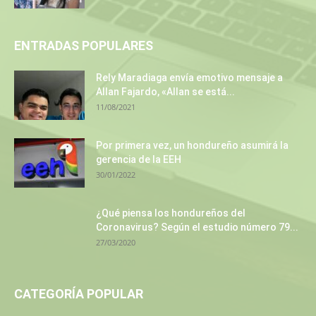
ENTRADAS POPULARES
Rely Maradiaga envía emotivo mensaje a
Allan Fajardo, «Allan se está...
11/08/2021
Por primera vez, un hondureño asumirá la
gerencia de la EEH
30/01/2022
¿Qué piensa los hondureños del
Coronavirus? Según el estudio número 79...
27/03/2020
CATEGORÍA POPULAR