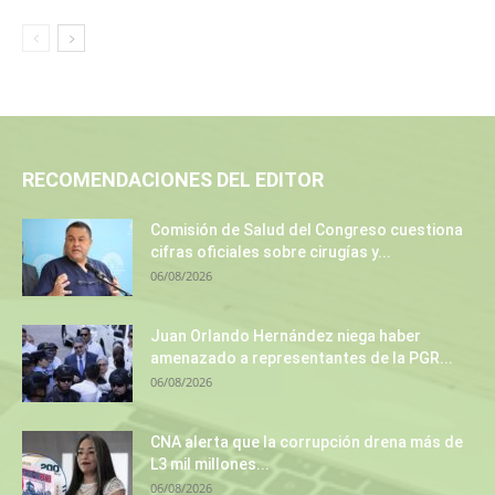
RECOMENDACIONES DEL EDITOR
Comisión de Salud del Congreso cuestiona
cifras oficiales sobre cirugías y...
06/08/2026
Juan Orlando Hernández niega haber
amenazado a representantes de la PGR...
06/08/2026
CNA alerta que la corrupción drena más de
L3 mil millones...
06/08/2026