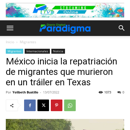
Inicio
Migrantes
Migrantes
Internacionales
Noticia
México inicia la repatriación
de migrantes que murieron
en un tráiler en Texas
Por
Yolibeth Bustillo
-
13/07/2022
1073
0