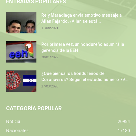
ENTRADAS POPULARES
Rely Maradiaga envía emotivo mensaje a
Allan Fajardo, «Allan se está...
11/08/2021
Por primera vez, un hondureño asumirá la
gerencia de la EEH
30/01/2022
¿Qué piensa los hondureños del
Coronavirus? Según el estudio número 79...
27/03/2020
CATEGORÍA POPULAR
Noticia
20954
Nacionales
17180