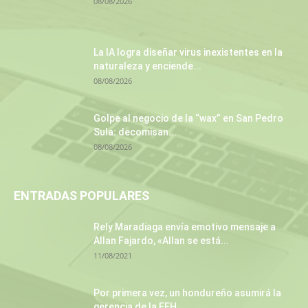
08/08/2026
La IA logra diseñar virus inexistentes en la
naturaleza y enciende...
08/08/2026
Golpe al negocio de la “wax” en San Pedro
Sula: decomisan...
08/08/2026
ENTRADAS POPULARES
Rely Maradiaga envía emotivo mensaje a
Allan Fajardo, «Allan se está...
11/08/2021
Por primera vez, un hondureño asumirá la
gerencia de la EEH