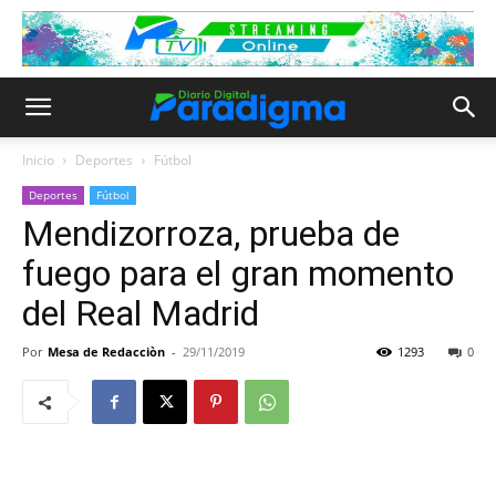
Inicio
Deportes
Fútbol
Deportes
Fútbol
Mendizorroza, prueba de
fuego para el gran momento
del Real Madrid
Por
Mesa de Redacciòn
-
29/11/2019
1293
0