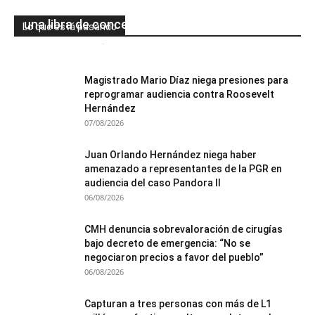
Sula: decomisan 88 vaporizadores y más de
una libra de concentrado de marihuana
Lo que está pasando
Mesa de Redacción
-
08/08/2026
0
Magistrado Mario Díaz niega presiones para
reprogramar audiencia contra Roosevelt
Hernández
07/08/2026
Juan Orlando Hernández niega haber
amenazado a representantes de la PGR en
audiencia del caso Pandora II
06/08/2026
CMH denuncia sobrevaloración de cirugías
bajo decreto de emergencia: “No se
negociaron precios a favor del pueblo”
06/08/2026
Capturan a tres personas con más de L1