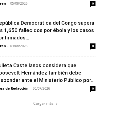
ren
-
05/08/2026
0
epública Democrática del Congo supera
os 1,650 fallecidos por ébola y los casos
onfirmados...
ren
-
03/08/2026
0
ulieta Castellanos considera que
oosevelt Hernández también debe
esponder ante el Ministerio Público por...
sa de Redacción
-
30/07/2026
0
Cargar más