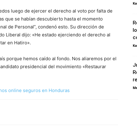
Ka
dos luego de ejercer el derecho al voto por falta de
ncias que se habían descubierto hasta el momento
R
onal de Personal”, condenó esto. Su dirección de
l
ido Liberal dijo: «He estado ejerciendo el derecho al
c
tar en Hatiro».
Ka
aís porque hemos caído al fondo. Nos aliaremos por el
J
, candidato presidencial del movimiento «Restaurar
R
r
Me
nos online seguros en Honduras