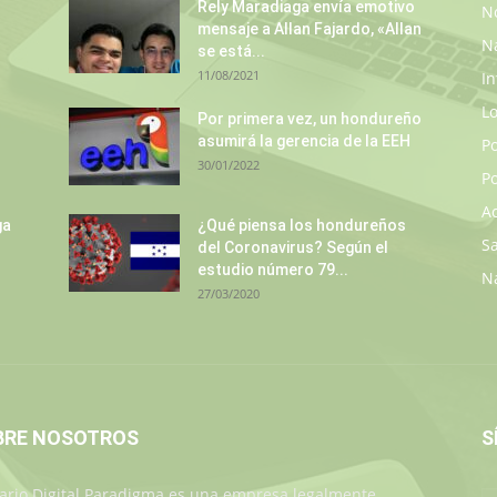
Rely Maradiaga envía emotivo
No
mensaje a Allan Fajardo, «Allan
N
se está...
11/08/2021
In
L
Por primera vez, un hondureño
asumirá la gerencia de la EEH
P
30/01/2022
Po
A
ga
¿Qué piensa los hondureños
S
del Coronavirus? Según el
estudio número 79...
N
27/03/2020
BRE NOSOTROS
S
iario Digital Paradigma es una empresa legalmente