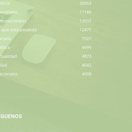
ticia
20954
acionales
17180
ternacionales
13933
o que está pasando
12471
ortada
7327
lítica
4999
ctualidad
4873
alud
4042
acionales
4008
ÍGUENOS