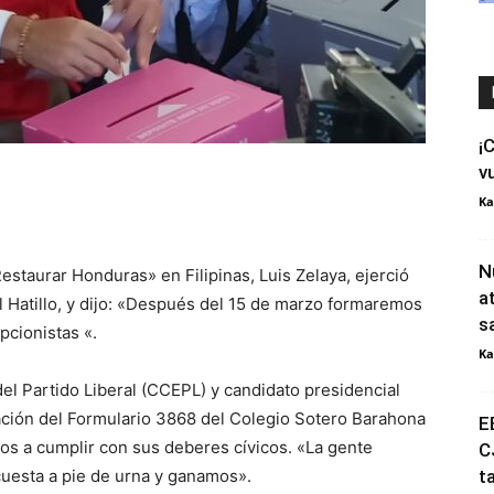
¡
v
Ka
N
estaurar Honduras» en Filipinas, Luis Zelaya, ejerció
a
El Hatillo, y dijo: «Después del 15 de marzo formaremos
s
pcionistas «.
Ka
del Partido Liberal (CCEPL) y candidato presidencial
otación del Formulario 3868 del Colegio Sotero Barahona
E
eños a cumplir con sus deberes cívicos. «La gente
C
uesta a pie de urna y ganamos».
t