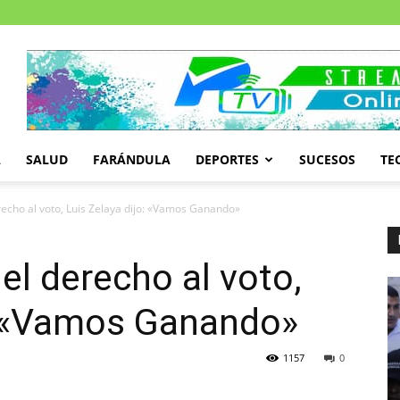
A
SALUD
FARÁNDULA
DEPORTES
SUCESOS
TE
recho al voto, Luis Zelaya dijo: «Vamos Ganando»
el derecho al voto,
o: «Vamos Ganando»
1157
0