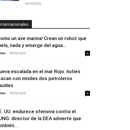
05/08/2026
Internacionales
Como un ave marina! Crean un robot que
uela, nada y emerge del agua...
ren
-
06/08/2026
0
ueva escalada en el mar Rojo: hutíes
tacan con misiles dos petroleros
audíes
ren
-
05/08/2026
0
E. UU. endurece ofensiva contra el
JNG: director de la DEA advierte que
ambién...