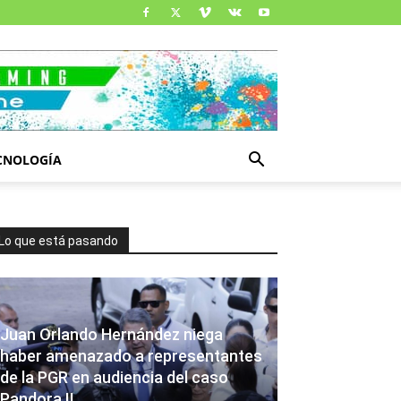
CNOLOGÍA
Lo que está pasando
Juan Orlando Hernández niega
haber amenazado a representantes
de la PGR en audiencia del caso
Pandora II