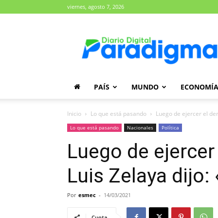
viernes, agosto 7, 2026
Diario
Paradigma
PAÍS
MUNDO
ECONOMÍ
Inicio
Lo que está pasando
Luego de ejercer el de
Lo que está pasando
Nacionales
Política
Luego de ejercer 
Luis Zelaya dij
Por
esmec
-
14/03/2021
Cuota