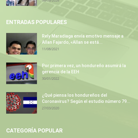
06/08/2026
ENTRADAS POPULARES
Rely Maradiaga envía emotivo mensaje a
Allan Fajardo, «Allan se está...
11/08/2021
Por primera vez, un hondureño asumirá la
gerencia de la EEH
30/01/2022
¿Qué piensa los hondureños del
Coronavirus? Según el estudio número 79...
27/03/2020
CATEGORÍA POPULAR