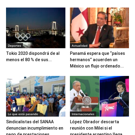
Deportes
Actualidad
Tokio 2020 dispondrá de al
Panamá espera que “países
menos el 80 % de sus...
hermanos” acuerden un
México un flujo ordenado...
Lo que está pasando
Internacionales
Sindicalistas del SANAA
López Obrador descarta
denuncian incumplimiento en
reunión con Milei si el
pago de prestaciones
presidente argentino llega...