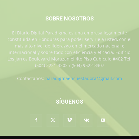
SOBRE NOSOTROS
El Diario Digital Paradigma es una empresa legalmente
constituida en Honduras para poder servirle a usted, con el
más alto nivel de liderazgo en el mercado nacional e
internacional y sobre todo con eficiencia y eficacia. Edificio
Los Jarros Boulevard Morazan el 4to Piso Cubiculo #402 Tel:
(504) 2231-3303 / (504) 9522-3307
Contáctanos:
paradigmaencuestadora@gmail.com
SÍGUENOS