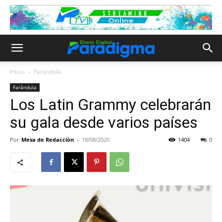
Inicio
Farándula
Farándula
Los Latin Grammy celebrarán
su gala desde varios países
Por
Mesa de Redacciòn
-
18/08/2020
1404
0