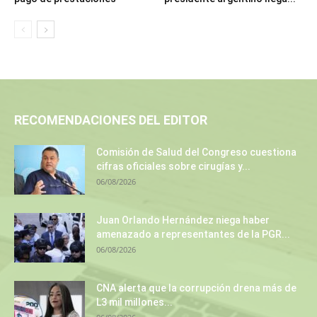
RECOMENDACIONES DEL EDITOR
Comisión de Salud del Congreso cuestiona
cifras oficiales sobre cirugías y...
06/08/2026
Juan Orlando Hernández niega haber
amenazado a representantes de la PGR...
06/08/2026
CNA alerta que la corrupción drena más de
L3 mil millones...