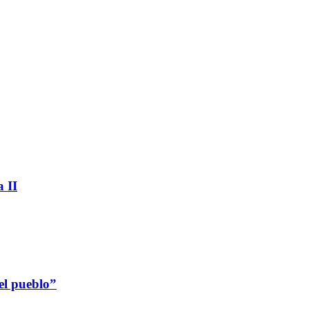
 II
el pueblo”