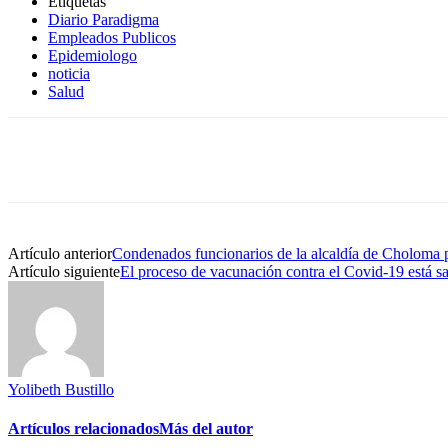
Etiquetas
Diario Paradigma
Empleados Publicos
Epidemiologo
noticia
Salud
Cuota
Artículo anterior
Condenados funcionarios de la alcaldía de Choloma 
Artículo siguiente
El proceso de vacunación contra el Covid-19 está s
Yolibeth Bustillo
Artículos relacionados
Más del autor