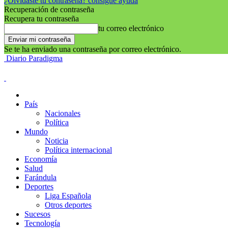
¿Olvidaste tu contraseña? consigue ayuda
Recuperación de contraseña
Recupera tu contraseña
tu correo electrónico
Se te ha enviado una contraseña por correo electrónico.
Diario Paradigma
País
Nacionales
Política
Mundo
Noticia
Política internacional
Economía
Salud
Farándula
Deportes
Liga Española
Otros deportes
Sucesos
Tecnología