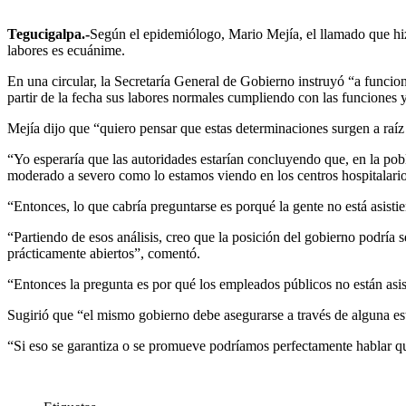
Tegucigalpa.-
Según el epidemiólogo, Mario Mejía, el llamado que hiz
labores es ecuánime.
En una circular, la Secretaría General de Gobierno instruyó “a funci
partir de la fecha sus labores normales cumpliendo con las funciones y 
Mejía dijo que “quiero pensar que estas determinaciones surgen a raíz
“Yo esperaría que las autoridades estarían concluyendo que, en la po
moderado a severo como lo estamos viendo en los centros hospitalario
“Entonces, lo que cabría preguntarse es porqué la gente no está asistien
“Partiendo de esos análisis, creo que la posición del gobierno podrí
prácticamente abiertos”, comentó.
“Entonces la pregunta es por qué los empleados públicos no están asist
Sugirió que “el mismo gobierno debe asegurarse a través de alguna es
“Si eso se garantiza o se promueve podríamos perfectamente hablar que