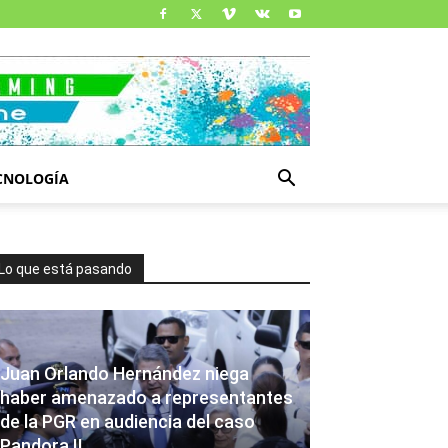
CNOLOGÍA
Lo que está pasando
Juan Orlando Hernández niega
haber amenazado a representantes
de la PGR en audiencia del caso
Pandora II