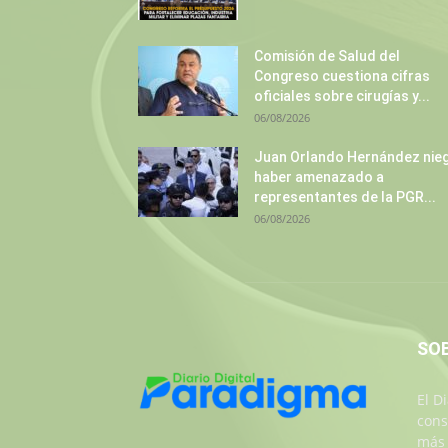
Comisión de Salud del
Congreso cuestiona cifras
oficiales sobre cirugías y...
06/08/2026
Juan Orlando Hernández nie
haber amenazado a
representantes de la PGR...
06/08/2026
SO
El D
cons
más 