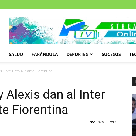
A
SALUD
FARÁNDULA
DEPORTES
SUCESOS
TE
er un triunfo 4-3 ante Fiorentina
 Alexis dan al Inter
te Fiorentina
1326
0