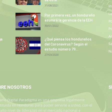
se está...
11/08/2021
In
L
Por primera vez, un hondureño
asumirá la gerencia de la EEH
P
30/01/2022
Po
A
ga
¿Qué piensa los hondureños
S
del Coronavirus? Según el
estudio número 79...
N
27/03/2020
BRE NOSOTROS
S
iario Digital Paradigma es una empresa legalmente
tituida en Honduras para poder servirle a usted, con el
alto nivel de liderazgo en el mercado nacional e