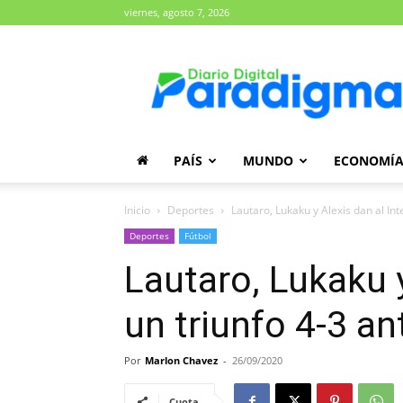
viernes, agosto 7, 2026
Diario
Paradigma
PAÍS
MUNDO
ECONOMÍ
Inicio
Deportes
Lautaro, Lukaku y Alexis dan al Int
Deportes
Fútbol
Lautaro, Lukaku y
un triunfo 4-3 an
Por
Marlon Chavez
-
26/09/2020
Cuota