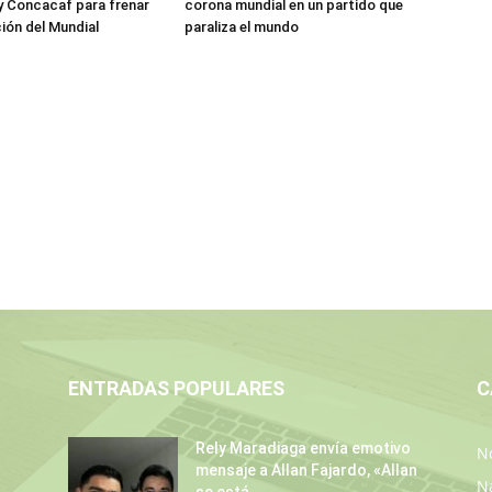
y Concacaf para frenar
corona mundial en un partido que
ción del Mundial
paraliza el mundo
ENTRADAS POPULARES
C
Rely Maradiaga envía emotivo
No
mensaje a Allan Fajardo, «Allan
N