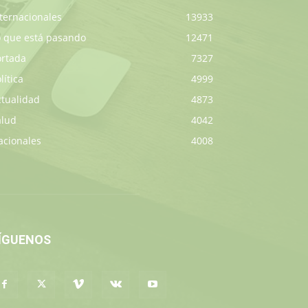
ternacionales
13933
o que está pasando
12471
ortada
7327
lítica
4999
ctualidad
4873
alud
4042
acionales
4008
ÍGUENOS