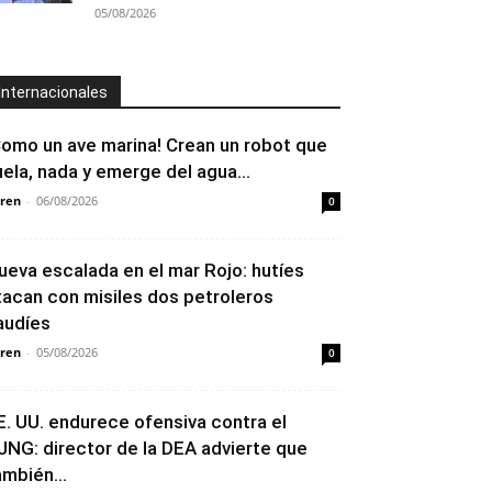
05/08/2026
Internacionales
Como un ave marina! Crean un robot que
uela, nada y emerge del agua...
ren
-
06/08/2026
0
ueva escalada en el mar Rojo: hutíes
tacan con misiles dos petroleros
audíes
ren
-
05/08/2026
0
E. UU. endurece ofensiva contra el
JNG: director de la DEA advierte que
ambién...