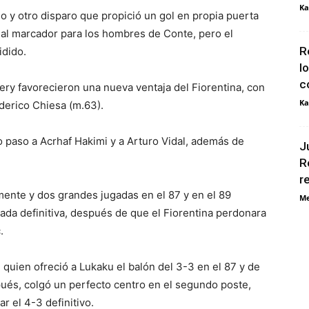
Ka
o y otro disparo que propició un gol en propia puerta
a al marcador para los hombres de Conte, pero el
R
idido.
l
c
ery favorecieron una nueva ventaja del Fiorentina, con
Ka
ederico Chiesa (m.63).
o paso a Acrhaf Hakimi y a Arturo Vidal, además de
J
R
r
mente y dos grandes jugadas en el 87 y en el 89
Me
tada definitiva, después de que el Fiorentina perdonara
.
 quien ofreció a Lukaku el balón del 3-3 en el 87 y de
és, colgó un perfecto centro en el segundo poste,
r el 4-3 definitivo.