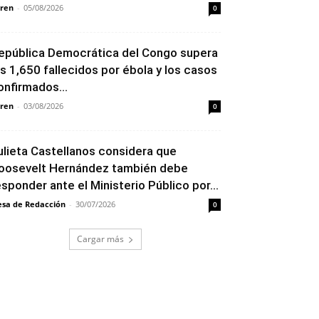
ren
-
05/08/2026
0
epública Democrática del Congo supera
os 1,650 fallecidos por ébola y los casos
onfirmados...
ren
-
03/08/2026
0
ulieta Castellanos considera que
oosevelt Hernández también debe
esponder ante el Ministerio Público por...
sa de Redacción
-
30/07/2026
0
Cargar más