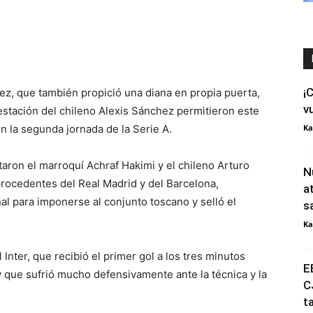
¡
ez, que también propició una diana en propia puerta,
v
stación del chileno Alexis Sánchez permitieron este
en la segunda jornada de la Serie A.
Ka
aron el marroquí Achraf Hakimi y el chileno Arturo
N
procedentes del Real Madrid y del Barcelona,
a
nal para imponerse al conjunto toscano y selló el
s
Ka
Inter, que recibió el primer gol a los tres minutos
E
 que sufrió mucho defensivamente ante la técnica y la
C
t