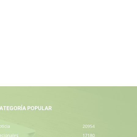
ATEGORÍA POPULAR
ticia
20954
acionales
17180