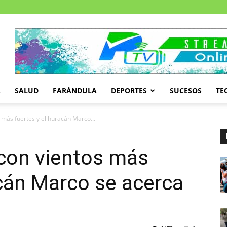
A
SALUD
FARÁNDULA
DEPORTES
SUCESOS
TE
 más fuertes y el huracán Marco...
 con vientos más
acán Marco se acerca