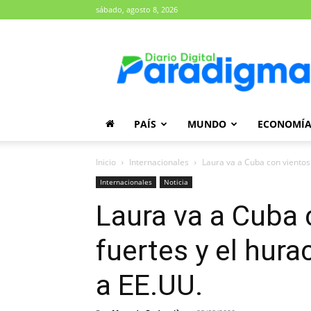
sábado, agosto 8, 2026
Diario
Paradigma
PAÍS
MUNDO
ECONOMÍ
Inicio
Internacionales
Laura va a Cuba con vientos
Internacionales
Noticia
Laura va a Cuba
fuertes y el hur
a EE.UU.