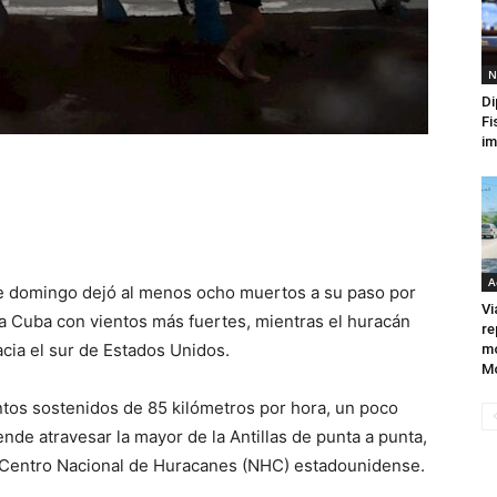
N
Di
Fi
im
A
ste domingo dejó al menos ocho muertos a su paso por
Vi
ia Cuba con vientos más fuertes, mientras el huracán
re
acia el sur de Estados Unidos.
mo
M
ntos sostenidos de 85 kilómetros por hora, un poco
nde atravesar la mayor de la Antillas de punta a punta,
l Centro Nacional de Huracanes (NHC) estadounidense.