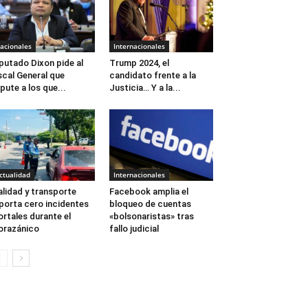
acionales
Internacionales
putado Dixon pide al
Trump 2024, el
scal General que
candidato frente a la
pute a los que...
Justicia… Y a la...
ctualidad
Internacionales
alidad y transporte
Facebook amplia el
porta cero incidentes
bloqueo de cuentas
rtales durante el
«bolsonaristas» tras
orazánico
fallo judicial