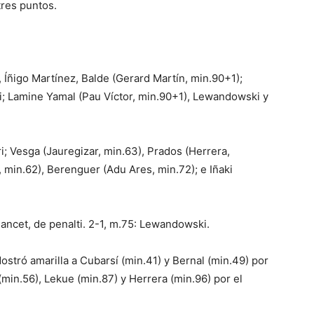
tres puntos.
 Íñigo Martínez, Balde (Gerard Martín, min.90+1);
ri; Lamine Yamal (Pau Víctor, min.90+1), Lewandowski y
uri; Vesga (Jauregizar, min.63), Prados (Herrera,
 min.62), Berenguer (Adu Ares, min.72); e Iñaki
Sancet, de penalti. 2-1, m.75: Lewandowski.
stró amarilla a Cubarsí (min.41) y Bernal (min.49) por
(min.56), Lekue (min.87) y Herrera (min.96) por el