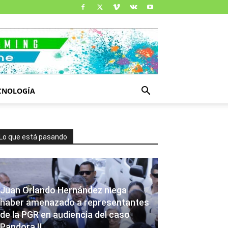
CNOLOGÍA
Lo que está pasando
Juan Orlando Hernández niega
haber amenazado a representantes
de la PGR en audiencia del caso
Pandora II