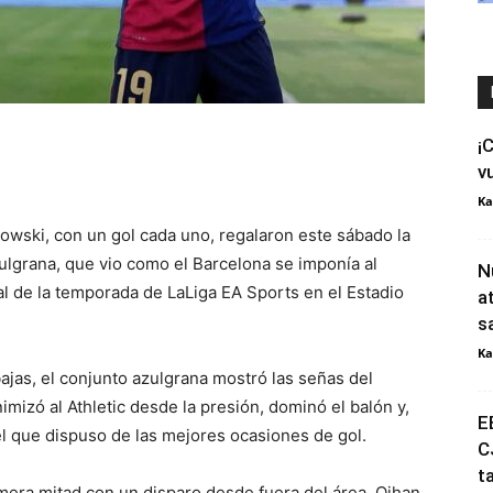
¡
v
Ka
ski, con un gol cada uno, regalaron este sábado la
azulgrana, que vio como el Barcelona se imponía al
N
cial de la temporada de LaLiga EA Sports en el Estadio
a
s
Ka
ajas, el conjunto azulgrana mostró las señas del
imizó al Athletic desde la presión, dominó el balón y,
E
el que dispuso de las mejores ocasiones de gol.
C
t
mera mitad con un disparo desde fuera del área, Oihan