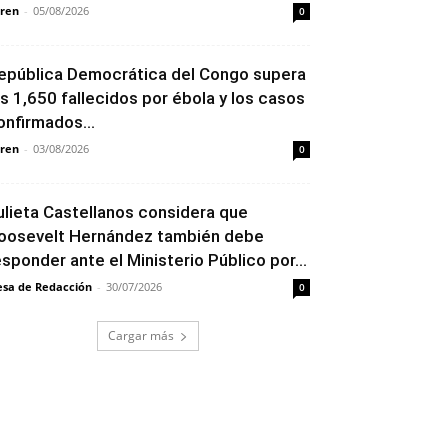
ren
-
05/08/2026
0
epública Democrática del Congo supera
os 1,650 fallecidos por ébola y los casos
onfirmados...
ren
-
03/08/2026
0
ulieta Castellanos considera que
oosevelt Hernández también debe
esponder ante el Ministerio Público por...
sa de Redacción
-
30/07/2026
0
Cargar más