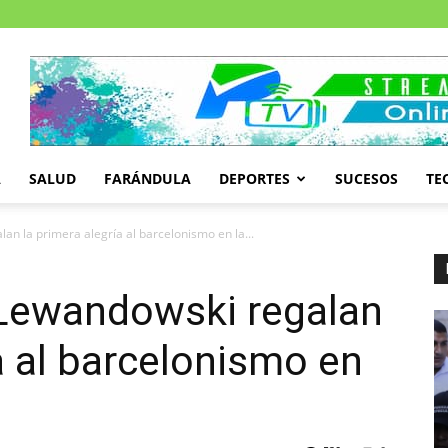
A
SALUD
FARÁNDULA
DEPORTES
SUCESOS
TE
n la primera alegría al barcelonismo en la...
Lewandowski regalan
a al barcelonismo en