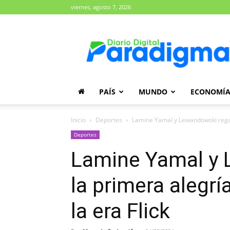
viernes, agosto 7, 2026
Diario
Paradigma
PAÍS
MUNDO
ECONOMÍ
Inicio
Deportes
Lamine Yamal y Lewandowski regala
Deportes
Lamine Yamal y 
la primera alegrí
la era Flick