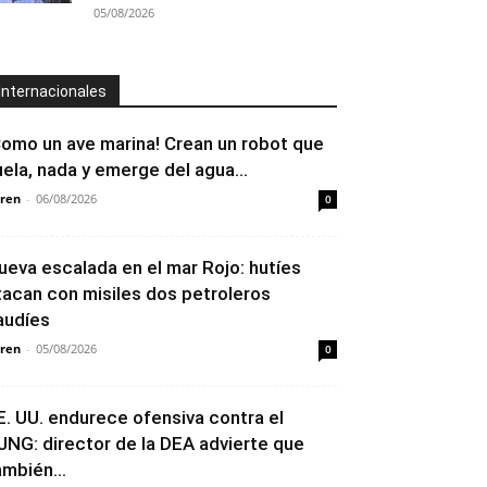
05/08/2026
Internacionales
Como un ave marina! Crean un robot que
uela, nada y emerge del agua...
ren
-
06/08/2026
0
ueva escalada en el mar Rojo: hutíes
tacan con misiles dos petroleros
audíes
ren
-
05/08/2026
0
E. UU. endurece ofensiva contra el
JNG: director de la DEA advierte que
ambién...