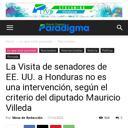
Inicio
Lo que está pasando
Nacionales
Lo que está pasando
Nacionales
Internacionales
Noticia
Política
Portada
La Visita de senadores de
EE. UU. a Honduras no es
una intervención, según el
criterio del diputado Mauricio
Villeda
Por
Mesa de Redacción
-
11/12/2023
924
0