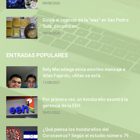
08/08/2026
Golpe al negocio de la “wax” en San Pedro
Sula: decomisan...
08/08/2026
ENTRADAS POPULARES
Rely Maradiaga envía emotivo mensaje a
Allan Fajardo, «Allan se está...
11/08/2021
Por primera vez, un hondureño asumirá la
gerencia de la EEH
30/01/2022
¿Qué piensa los hondureños del
Coronavirus? Según el estudio número 79...