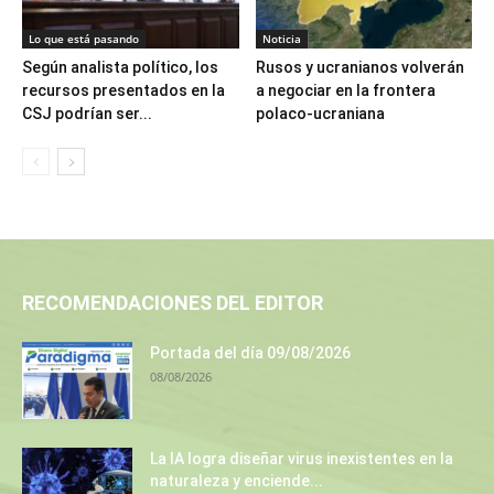
Lo que está pasando
Noticia
Según analista político, los
Rusos y ucranianos volverán
recursos presentados en la
a negociar en la frontera
CSJ podrían ser...
polaco-ucraniana
RECOMENDACIONES DEL EDITOR
Portada del día 09/08/2026
08/08/2026
La IA logra diseñar virus inexistentes en la
naturaleza y enciende...