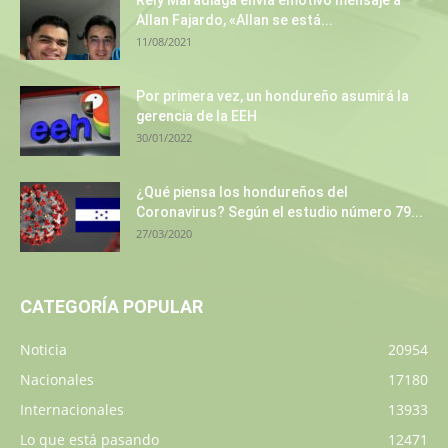
Rely Maradiaga envía emotivo mensaje a
Allan Fajardo, «Allan se está...
11/08/2021
Por primera vez, un hondureño asumirá la
gerencia de la EEH
30/01/2022
¿Qué piensa los hondureños del
Coronavirus? Según el estudio número 79...
27/03/2020
CATEGORÍA POPULAR
Noticia
20954
Nacionales
17180
Internacionales
13933
Lo que está pasando
12471