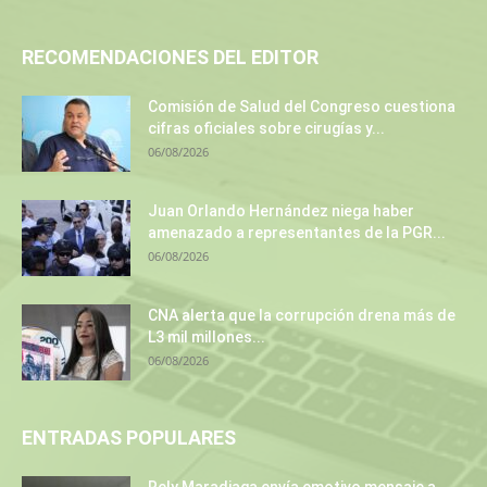
RECOMENDACIONES DEL EDITOR
Comisión de Salud del Congreso cuestiona
cifras oficiales sobre cirugías y...
06/08/2026
Juan Orlando Hernández niega haber
amenazado a representantes de la PGR...
06/08/2026
CNA alerta que la corrupción drena más de
L3 mil millones...
06/08/2026
ENTRADAS POPULARES