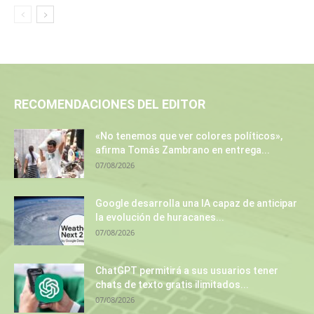
RECOMENDACIONES DEL EDITOR
«No tenemos que ver colores políticos»,
afirma Tomás Zambrano en entrega...
07/08/2026
Google desarrolla una IA capaz de anticipar
la evolución de huracanes...
07/08/2026
ChatGPT permitirá a sus usuarios tener
chats de texto gratis ilimitados...
07/08/2026