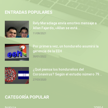
ENTRADAS POPULARES
Rely Maradiaga envía emotivo mensaje a
Allan Fajardo, «Allan se está...
11/08/2021
Por primera vez, un hondureño asumirá la
gerencia de la EEH
30/01/2022
¿Qué piensa los hondureños del
Coronavirus? Según el estudio número 79...
27/03/2020
CATEGORÍA POPULAR
Noticia
20954