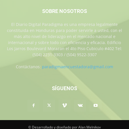
SOBRE NOSOTROS
El Diario Digital Paradigma es una empresa legalmente
constituida en Honduras para poder servirle a usted, con el
más alto nivel de liderazgo en el mercado nacional e
internacional y sobre todo con eficiencia y eficacia. Edificio
Los Jarros Boulevard Morazan el 4to Piso Cubiculo #402 Tel:
(504) 2231-3303 / (504) 9522-3307
Contáctanos:
paradigmaencuestadora@gmail.com
SÍGUENOS
© Desarrollado y diseñado por Alan Melnikov