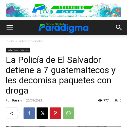
Inicio
Internacionales
Internacionales
La Policía de El Salvador
detiene a 7 guatemaltecos y
les decomisa paquetes con
droga
Por
Karen
-
26/08/2023
777
0