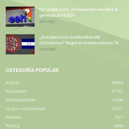
Por primera vez, un hondureño asumirá la
gerencia de la EEH
30/01/2022
¿Qué piensa los hondureños del
Coronavirus? Según el estudio número 79...
27/03/2020
CATEGORÍA POPULAR
Noticia
20954
Nacionales
17182
Internacionales
13936
Lo que está pasando
12471
Portada
7327
Política
4999