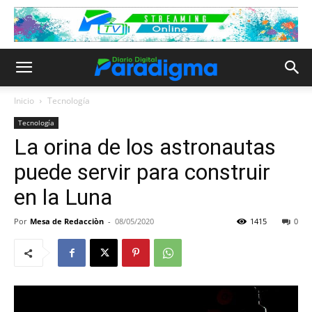
Inicio
Tecnología
Tecnología
La orina de los astronautas
puede servir para construir
en la Luna
Por
Mesa de Redacciòn
-
08/05/2020
1415
0