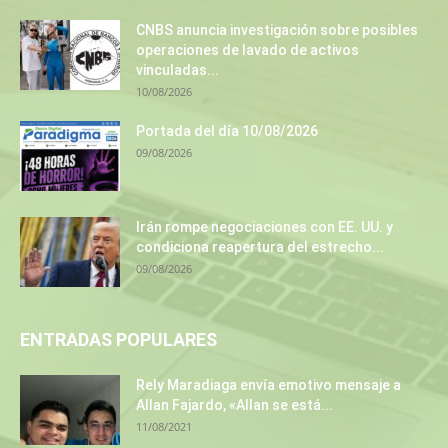
CNBS anuncia investigación sobre posibles
operaciones de lavado de activos
vinculadas...
10/08/2026
Portada del día 10/08/2026
09/08/2026
Irán rompe negociaciones con EE. UU. y
condiciona reapertura del estrecho...
09/08/2026
ENTRADAS POPULARES
Rely Maradiaga envía emotivo mensaje a
Allan Fajardo, «Allan se está...
11/08/2021